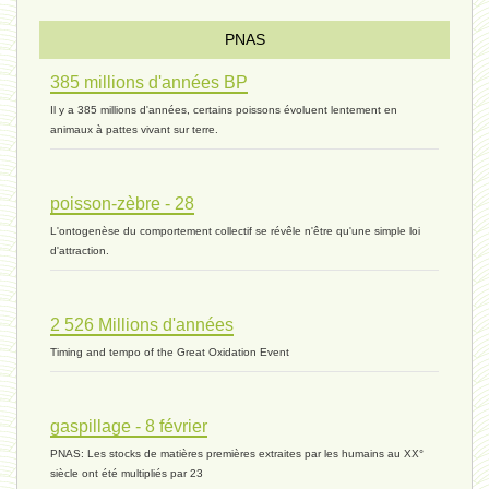
Pourquoi ? - 1 décembre 2023 *
PNAS
385 millions d'années BP
monogamie 03 - 21 novembre 2023 *
Il y a 385 millions d'années, certains poissons évoluent lentement en
animaux à pattes vivant sur terre.
histoire 07 - 16 novembre 2023 *
poisson-zèbre - 28
L'ontogenèse du comportement collectif se révêle n'être qu'une simple loi
évolution 06 - 9 novembre 2023 *
d'attraction.
2 526 Millions d'années
vivant 07 - 22 octobre 2023 *
Timing and tempo of the Great Oxidation Event
vivant 06 - 19 octobre 2023 *
gaspillage - 8 février
PNAS: Les stocks de matières premières extraites par les humains au XX°
siècle ont été multipliés par 23