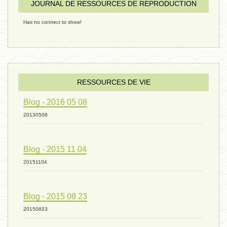
JOURNAL DE RESSOURCES DE REPRODUCTION
Has no connect to show!
évolution 09 - 11 décembre 2024
sexualité 06 - 9 octobre 2024
RESSOURCES DE VIE
Blog - 2016 05 08
ressources de vie 04 - 26
20130508
Blog - 2015 11 04
mode de production industriel 01 -
20151104
vivant 09 - 24 septembre 2024
Blog - 2015 08 23
20150823