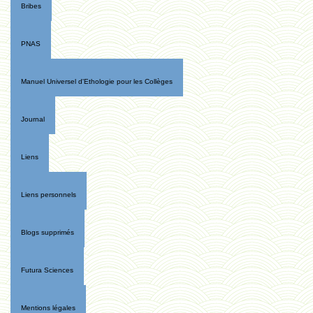
Bribes
PNAS
Manuel Universel d'Ethologie pour les Collèges
Journal
Liens
Liens personnels
Blogs supprimés
Futura Sciences
Mentions légales