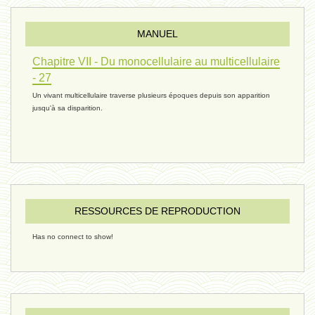
MANUEL
réconciliations 04 - 26 janvier
Chapitre VII - Du monocellulaire au multicellulaire
- 27
Un vivant multicellulaire traverse plusieurs époques depuis son apparition
réchauffement 03 - 26 janvier 2025
jusqu'à sa disparition.
ressources de vie 06 - 15 janvier
ressources de vie 05 - 23 décembre
RESSOURCES DE REPRODUCTION
Has no connect to show!
penser 02 - 21 décembre 2024
humain 08 - 16 décembre 2024