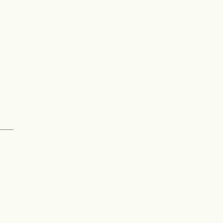
---------