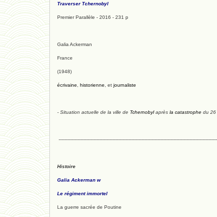
Traverser Tchernobyl
Premier Parallèle - 2016 - 231 p
Galia Ackerman
France
(1948)
écrivaine
,
historienne
, et
journaliste
- Situation actuelle de la ville de
Tchernobyl
après
la catastrophe
du 26 
-------------------------------------------------------------------------------------------------------------
Histoire
Galia Ackerman w
Le régiment immortel
La guerre sacrée de Poutine