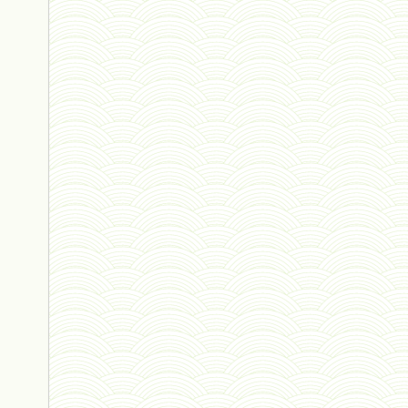
ressources de vie 03 - 19 avril
sapiens 06 - 6 avril 2023 *
henri 8 - 26 mars 2023 *
anthropocénose - 15 mars 2023 *
guerre 03 - 12 mars 2023 *
guerre 02 - 7 mars 2023 *
histoire 06 - 24 février 2023 *
reproduction 09 - 6 février 2023 *
Et si j'étais né en Pologne -
amour 05 - 31 janvier 2023 *