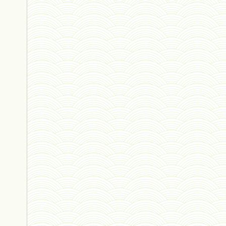
ressources 02 - 30 avril 2024*
humain 05 - 26 avril 2024*
univers 11 - 28 mars 2024*
univers 10 - 7 mars 2024*
evolution 07 - 22 février 2024 *
penser 01 - 9 février 2024 *
univers 09 V4 - 26 janvier 2024 *
Pourquoi ? 02 ( relue) - 19
vivant 08 - V2 - 18 janvier 2024 *
Pourquoi ? - 1 décembre 2023 *