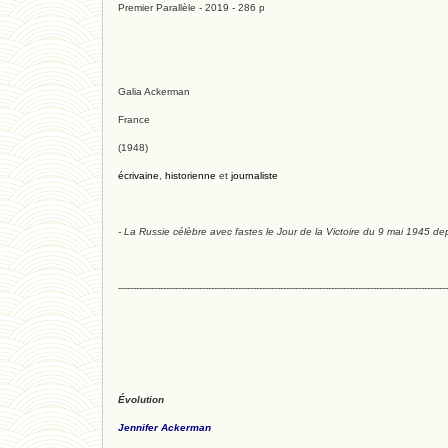
Premier Parallèle - 2019 - 286 p
Galia Ackerman
France
(1948)
écrivaine
,
historienne
et
journaliste
- La Russie célèbre avec fastes le Jour de la Victoire du 9 mai 1945 de
--------------------------------------------------------------------------------------------------------------
Évolution
Jennifer Ackerman