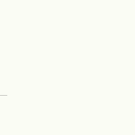
--------