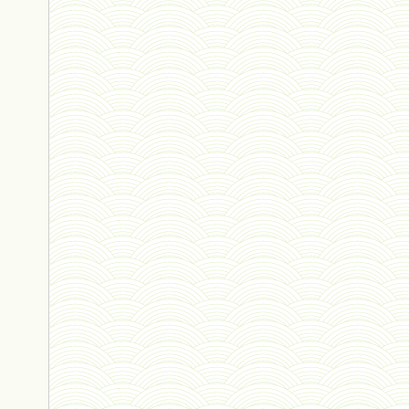
pauvre 02 - 1° août 2023 *
vie 03 - 27 juillet 2023 *
primate-humain 04 - 18 juillet
primate-humain 03 - 5 juillet 2023
univers 08 - 4 juillet 2023 *
inférieur V2 - 13 juin 2023 *
sapiens 07 - 15 juin 2023 *
anthropocénose 2 - 22 mai 2023 *
souvenir - 5 mai 2023 *
éternité 02 - 5 mai 2023 *