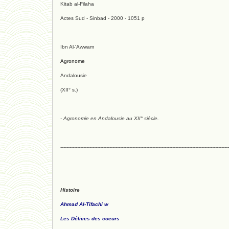
Kitab al-Filaha
Actes Sud - Sinbad - 2000 - 1051 p
Ibn Al-'Awwam
Agronome
Andalousie
(XII° s.)
- Agronomie en Andalousie au XII° siècle.
--------------------------------------------------------------------------------------------------------------
Histoire
Ahmad Al-Tifachi w
Les Délices des coeurs