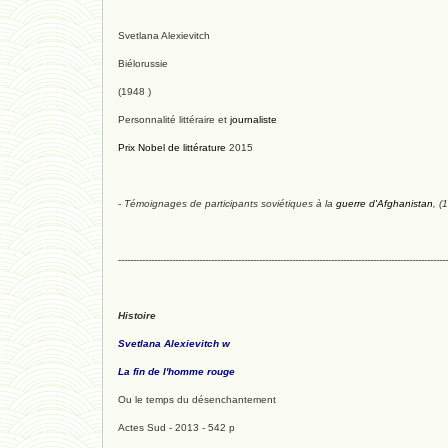
Svetlana Alexievitch
Biélorussie
(1948 )
Personnalité littéraire et
journaliste
Prix Nobel de littérature
2015
- Témoignages de participants soviétiques à la
guerre d'Afghanistan
,
(
--------------------------------------------------------------------------------------------------------------
Histoire
Svetlana Alexievitch w
La fin de l'homme rouge
Ou le temps du désenchantement
Actes Sud - 2013 - 542 p