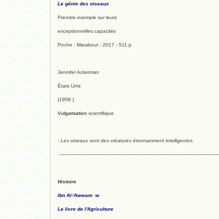
Le génie des oiseaux
Prendre exemple sur leurs
exceptionnelles capacités
Poche - Marabout - 2017 - 511 p
Jennifer Ackerman
États Unis
(1959 )
Vulgarisation
scientifique
- Les oiseaux sont des créatures étonnamment intelligentes.
-------------------------------------------------------------------------------------------------------------
Histoire
Ibn Al-'Awwam w
Le livre de l'Agriculture