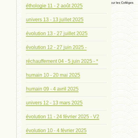
Manuel Universel d'Ethologie pour les Collèges
éthologie 11 - 2 août 2025
univers 13 - 13 juillet 2025
Journal
évolution 13 - 27 juillet 2025
Liens
évolution 12 - 27 juin 2025 -
Liens personnels
réchauffement 04 - 5 juin 2025 - *
Blogs supprimés
humain 10 - 20 mai 2025
Futura Sciences
humain 09 - 4 avril 2025
univers 12 - 13 mars 2025
Mentions légales
évolution 11 - 24 février 2025 - V2
Contact
évolution 10 - 4 février 2025