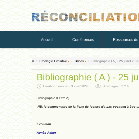
Accueil
Conférences
Ressources de 
Ethologie Evolutive
Bribes
Bibliographie ( A ) - 25 juillet 202
Bibliographie ( A ) - 25 ju
Création : mercredi 3 avril 2024
Affichages : 2716
Bibliographie (Lettre A)
NB: le commentaire de la fiche de lecture n'a pas vocation à être une
Évolution
Agnès Acker