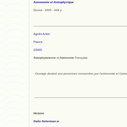
Astronomie et Astrophysique
Dunod - 2005 - 449 p
--------------------------------------------------------------------------------------------------------------
Agnès Acker
France
(1940)
Astrophysicienne
et
Astronome
Française
- Ouvrage destiné aux personnes concernées par l’astronomie et l'astr
-------------------------------------------------------------------------------------------------------------
Histoire
Galia Ackerman w