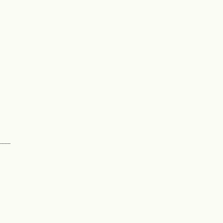
-------