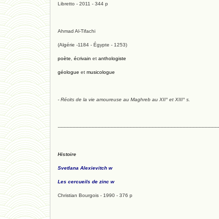
Libretto - 2011 - 344 p
Ahmad Al-Tifachi
(Algérie -1184 - Égypte - 1253)
poète
,
écrivain
et
anthologiste
géologue
et
musicologue
- Récits de la vie amoureuse au Maghreb au XII° et XIII° s.
--------------------------------------------------------------------------------------------------------------
Histoire
Svetlana Alexievitch w
Les cercueils de zinc w
Christian Bourgois - 1990 - 376 p