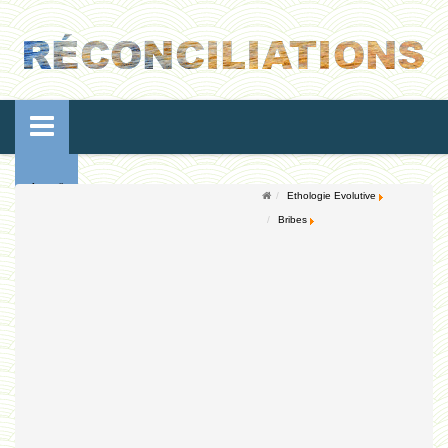
Accueil
Ethologie Evolutive
Bribes
Conférences
Ressources de vie
Ressources de reproduction
Ethologie Evolutive