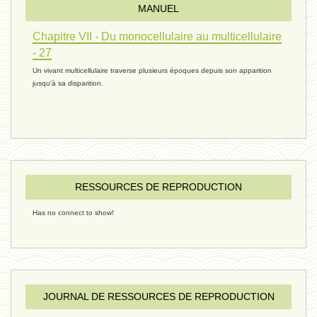
MANUEL
réconciliations 04 - 26 janvier
Chapitre VII - Du monocellulaire au multicellulaire
- 27
Un vivant multicellulaire traverse plusieurs époques depuis son apparition
réchauffement 03 - 26 janvier 2025
jusqu'à sa disparition.
ressources de vie 06 - 15 janvier
ressources de vie 05 - 23 décembre
RESSOURCES DE REPRODUCTION
Has no connect to show!
penser 02 - 21 décembre 2024
humain 08 - 16 décembre 2024
JOURNAL DE RESSOURCES DE REPRODUCTION