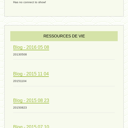
Has no connect to show!
évolution 09 - 11 décembre 2024
sexualité 06 - 9 octobre 2024
RESSOURCES DE VIE
Blog - 2016 05 08
ressources de vie 04 - 26
20130508
Blog - 2015 11 04
mode de production industriel 01 -
20151104
vivant 09 - 24 septembre 2024
Blog - 2015 08 23
20150823
humain 07 - 6 septembre 2024
Blog - 2015 07 10