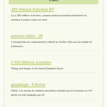
PNAS
385 millions d'années BP
monogamie 03 - 21 novembre 2023 *
Il y a 385 millions d'années, certains poissons évoluent lentement en
animaux à pattes vivant sur terre.
histoire 07 - 16 novembre 2023 *
poisson-zèbre - 28
L'ontogenèse du comportement collectif se révêle n'être qu'une simple loi
évolution 06 - 9 novembre 2023 *
d'attraction.
2 526 Millions d'années
vivant 07 - 22 octobre 2023 *
Timing and tempo of the Great Oxidation Event
vivant 06 - 19 octobre 2023 *
gaspillage - 8 février
PNAS: Les stocks de matières premières extraites par les humains au XX°
siècle ont été multipliés par 23
concurrence 03 - 2 octobre 2023 *