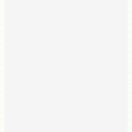
Bribes
PNAS
Manuel Universel d'Ethologie pour les Collèges
Journal
Liens
Liens personnels
Blogs supprimés
Futura Sciences
Mentions légales