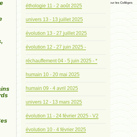
ne
Manuel Universel d'Ethologie pour les Collèges
éthologie 11 - 2 août 2025
e
univers 13 - 13 juillet 2025
Journal
évolution 13 - 27 juillet 2025
Liens
,
évolution 12 - 27 juin 2025 -
Liens personnels
réchauffement 04 - 5 juin 2025 - *
Blogs supprimés
humain 10 - 20 mai 2025
Futura Sciences
ains
humain 09 - 4 avril 2025
rds
univers 12 - 13 mars 2025
Mentions légales
évolution 11 - 24 février 2025 - V2
Contact
Ces
évolution 10 - 4 février 2025