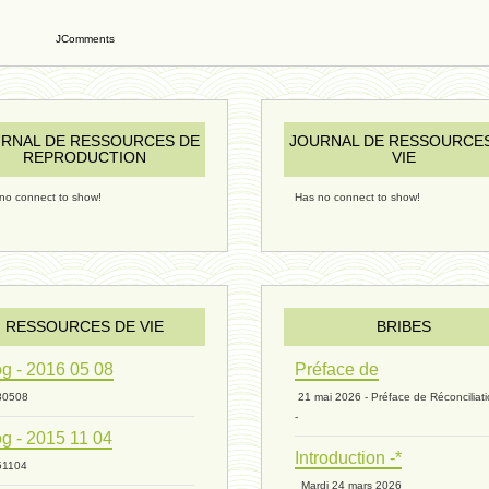
JComments
RNAL DE RESSOURCES DE
JOURNAL DE RESSOURCE
REPRODUCTION
VIE
no connect to show!
Has no connect to show!
RESSOURCES DE VIE
BRIBES
g - 2016 05 08
Préface de
30508
21 mai 2026 - Préface de Réconciliat
-
g - 2015 11 04
Introduction -*
51104
Mardi 24 mars 2026