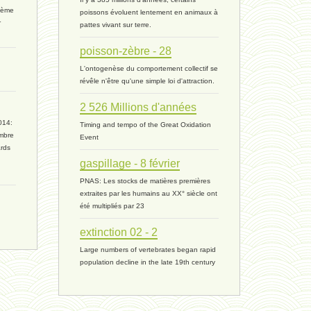
rième
poissons évoluent lentement en animaux à
ressources 02 - 30 avril 2024*
r
pattes vivant sur terre.
humain 05 - 26 avril 2024*
poisson-zèbre - 28
L'ontogenèse du comportement collectif se
univers 11 - 28 mars 2024*
révêle n'être qu'une simple loi d'attraction.
2 526 Millions d'années
univers 10 - 7 mars 2024*
014:
Timing and tempo of the Great Oxidation
mbre
Event
evolution 07 - 22 février 2024 *
ards
gaspillage - 8 février
penser 01 - 9 février 2024 *
PNAS: Les stocks de matières premières
extraites par les humains au XX° siècle ont
univers 09 V4 - 26 janvier 2024 *
été multipliés par 23
extinction 02 - 2
Pourquoi ? 02 ( relue) - 19
Large numbers of vertebrates began rapid
population decline in the late 19th century
vivant 08 - V2 - 18 janvier 2024 *
Pourquoi ? - 1 décembre 2023 *