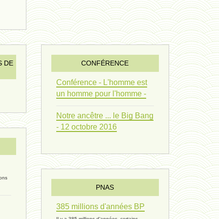
vivant 09 - 24 septembre 2024
humain 07 - 6 septembre 2024
évolution 08 - 20 août 2024
S DE
CONFÉRENCE
humain 06 - 6 août 2024
Conférence - L'homme est
un homme pour l'homme -
sous-groupe humain - 27 juillet
Notre ancêtre ... le Big Bang
riche - 25 juillet 2024
- 12 octobre 2016
éternité 03 - 11 juillet 2024
Introduction V1 - 6 juin 2024
ions
extinction 07 - 18 mai 2024
PNAS
385 millions d'années BP
biomasse - 10 mai 2024*
Il y a 385 millions d'années, certains