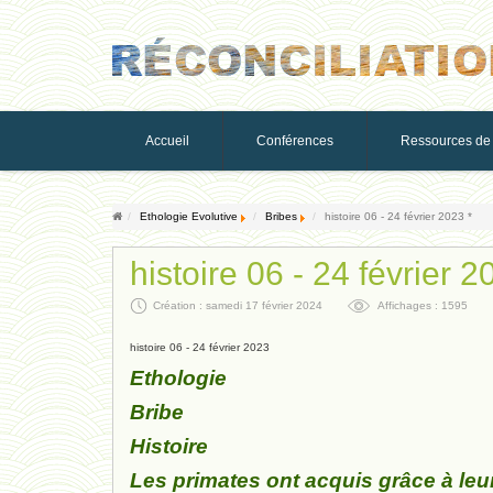
Accueil
Conférences
Ressources de 
Ethologie Evolutive
Bribes
histoire 06 - 24 février 2023 *
histoire 06 - 24 février 2
Création : samedi 17 février 2024
Affichages : 1595
histoire 06 - 24 février 2023
Ethologie
Bribe
Histoire
Les primates ont acquis grâce à leur