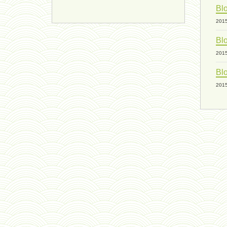
Blo
201
Blo
201
Blo
201