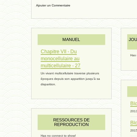
Ajouter un Commentaire
MANUEL
JOU
Chapitre VII - Du
Has 
monocellulaire au
multicellulaire - 27
Un vivant multicellulaire traverse plusieurs
époques depuis son apparition jusqu'à sa
disparition.
Blo
201
RESSOURCES DE
Blo
REPRODUCTION
201
Has no connect to show!