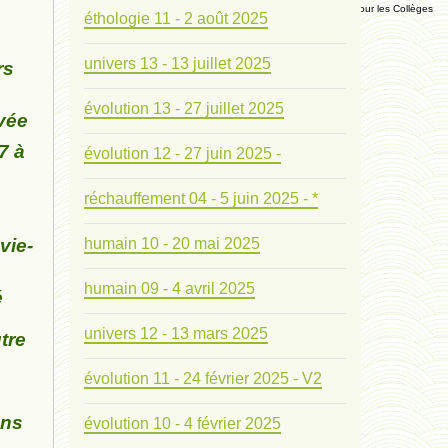
Manuel Universel d'Ethologie pour les Collèges
éthologie 11 - 2 août 2025
univers 13 - 13 juillet 2025
Journal
rs
évolution 13 - 27 juillet 2025
evée
Liens
7 à
évolution 12 - 27 juin 2025 -
Liens personnels
réchauffement 04 - 5 juin 2025 - *
Blogs supprimés
vie-
humain 10 - 20 mai 2025
Futura Sciences
humain 09 - 4 avril 2025
é
univers 12 - 13 mars 2025
Mentions légales
tre
évolution 11 - 24 février 2025 - V2
Contact
ans
évolution 10 - 4 février 2025