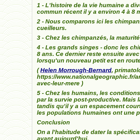
1 - L'histoire de la vie humaine a 
commun récent il y a environ 4 à 8 
2 - Nous comparons ici les chimpanz
cueilleurs.
3 - Chez les chimpanzés, la maturité
4 - L
es grands singes - donc les chi
8 ans. Ce dernier reste ensuite avec
lorsqu'un nouveau petit est en route
(
Helen Morrough-Bernard
,
primatolo
https://www.nationalgeographic.fr/
avec-leur-mere )
5 - Chez les humains, les condition
par la survie post-productive. Mais 
tandis qu'il y a un espacement court
les populations humaines ont une p
Conclusion
On a l'habitude de dater la spécific
avant aujourd'hui.