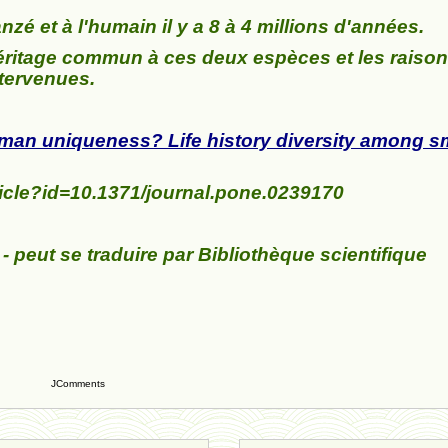
é et à l'humain il y a 8 à 4 millions d'années.
l'héritage commun à ces deux espèces et les raiso
ntervenues.
man uniqueness? Life history diversity among sm
rticle?id=10.1371/journal.pone.0239170
 -
peut se traduire par Bibliothèque scientifique
JComments