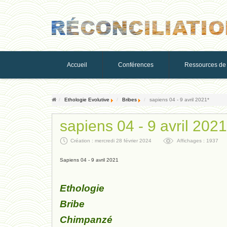
Accueil
Conférences
Ressources de 
Ethologie Evolutive
Bribes
sapiens 04 - 9 avril 2021*
sapiens 04 - 9 avril 2021
Création : mercredi 28 février 2024
Affichages : 1937
Sapiens 04 - 9 avril 2021
Ethologie
Bribe
Chimpanzé