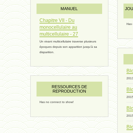
MANUEL
JOU
Chapitre VII - Du
Has 
monocellulaire au
multicellulaire - 27
Un vivant multicellulaire traverse plusieurs
époques depuis son apparition jusqu'à sa
disparition.
Blo
201
RESSOURCES DE
Blo
REPRODUCTION
201
Has no connect to show!
Blo
201
Blo