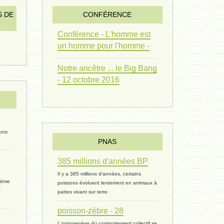
vivant 09 - 24 septembre 2024
S DE
CONFÉRENCE
humain 07 - 6 septembre 2024
Conférence - L'homme est
un homme pour l'homme -
évolution 08 - 20 août 2024
Notre ancêtre ... le Big Bang
humain 06 - 6 août 2024
- 12 octobre 2016
sous-groupe humain - 27 juillet
riche - 25 juillet 2024
ions
PNAS
éternité 03 - 11 juillet 2024
385 millions d'années BP
Introduction V1 - 6 juin 2024
Il y a 385 millions d'années, certains
rième
poissons évoluent lentement en animaux à
extinction 07 - 18 mai 2024
r
pattes vivant sur terre.
poisson-zèbre - 28
biomasse - 10 mai 2024*
L'ontogenèse du comportement collectif se