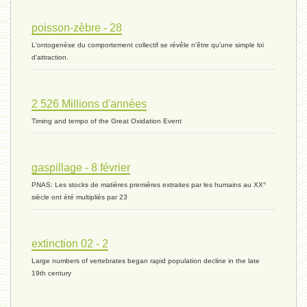
histoire 07 - 16 novembre 2023 *
poisson-zèbre - 28
L'ontogenèse du comportement collectif se révêle n'être qu'une simple loi
évolution 06 - 9 novembre 2023 *
d'attraction.
2 526 Millions d'années
vivant 07 - 22 octobre 2023 *
Timing and tempo of the Great Oxidation Event
vivant 06 - 19 octobre 2023 *
gaspillage - 8 février
PNAS: Les stocks de matières premières extraites par les humains au XX°
siècle ont été multipliés par 23
concurrence 03 - 2 octobre 2023 *
extinction 02 - 2
Large numbers of vertebrates began rapid population decline in the late
externalité - 29 septembre 2023 *
19th century