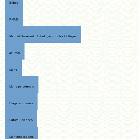
Bribes
PNAS
Manuel Universel d'Ethologie pour les Collèges
Journal
Liens
Liens personnels
Blogs supprimés
Futura Sciences
Mentions légales