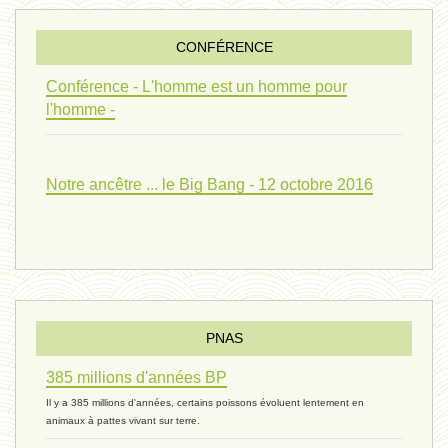
penser 01 - 9 février 2024 *
CONFÉRENCE
univers 09 V4 - 26 janvier 2024 *
Conférence - L'homme est un homme pour
l'homme -
Pourquoi ? 02 ( relue) - 19
Notre ancêtre ... le Big Bang - 12 octobre 2016
vivant 08 - V2 - 18 janvier 2024 *
Pourquoi ? - 1 décembre 2023 *
PNAS
385 millions d'années BP
monogamie 03 - 21 novembre 2023 *
Il y a 385 millions d'années, certains poissons évoluent lentement en
animaux à pattes vivant sur terre.