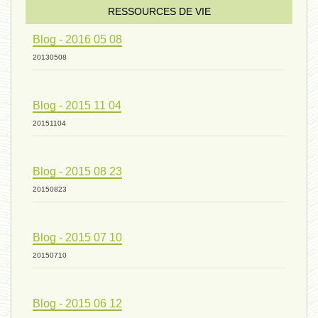
sexualité 06 - 9 octobre 2024
RESSOURCES DE VIE
Blog - 2016 05 08
ressources de vie 04 - 26
20130508
Blog - 2015 11 04
mode de production industriel 01 -
20151104
vivant 09 - 24 septembre 2024
Blog - 2015 08 23
20150823
humain 07 - 6 septembre 2024
Blog - 2015 07 10
20150710
évolution 08 - 20 août 2024
Blog - 2015 06 12