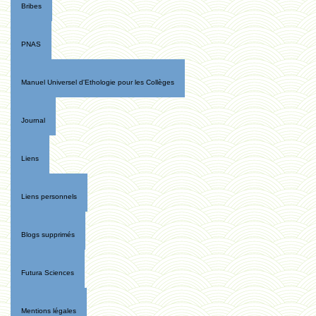
Bribes
PNAS
Manuel Universel d'Ethologie pour les Collèges
Journal
Liens
Liens personnels
Blogs supprimés
Futura Sciences
Mentions légales