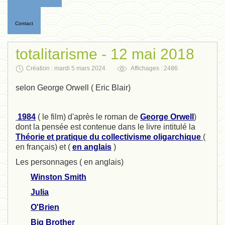
Contact
totalitarisme - 12 mai 2018
Création : mardi 5 mars 2024
Affichages : 2486
selon George Orwell ( Eric Blair)
1984
( le film) d'après le roman de
George Orwell
)
dont la pensée est contenue dans le livre intitulé la
Théorie et pratique du collectivisme oligarchique
(
en français) et (
en anglais
)
Les personnages ( en anglais)
Winston Smith
Julia
O'Brien
Big Brother