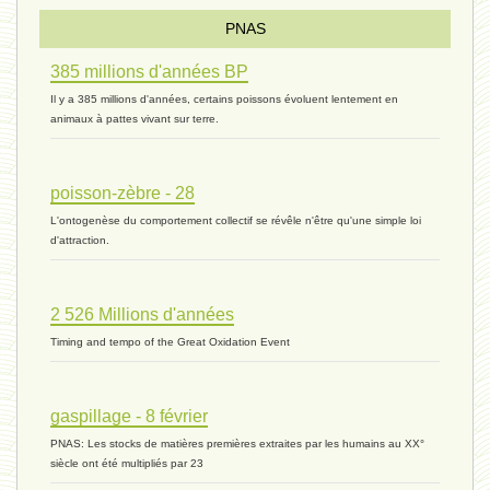
PNAS
385 millions d'années BP
monogamie 03 - 21 novembre 2023 *
Il y a 385 millions d'années, certains poissons évoluent lentement en
animaux à pattes vivant sur terre.
histoire 07 - 16 novembre 2023 *
poisson-zèbre - 28
L'ontogenèse du comportement collectif se révêle n'être qu'une simple loi
évolution 06 - 9 novembre 2023 *
d'attraction.
2 526 Millions d'années
vivant 07 - 22 octobre 2023 *
Timing and tempo of the Great Oxidation Event
vivant 06 - 19 octobre 2023 *
gaspillage - 8 février
PNAS: Les stocks de matières premières extraites par les humains au XX°
siècle ont été multipliés par 23
concurrence 03 - 2 octobre 2023 *