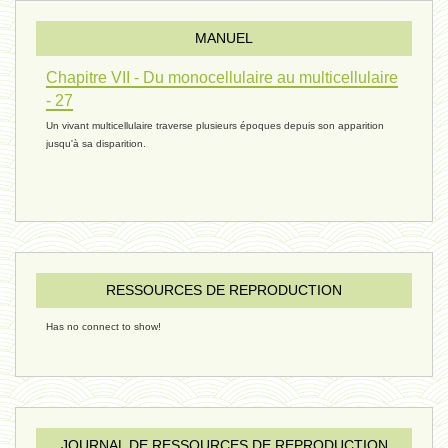
MANUEL
réconciliations 04 - 26 janvier
Chapitre VII - Du monocellulaire au multicellulaire
- 27
Un vivant multicellulaire traverse plusieurs époques depuis son apparition
réchauffement 03 - 26 janvier 2025
jusqu'à sa disparition.
ressources de vie 06 - 15 janvier
ressources de vie 05 - 23 décembre
RESSOURCES DE REPRODUCTION
Has no connect to show!
penser 02 - 21 décembre 2024
humain 08 - 16 décembre 2024
JOURNAL DE RESSOURCES DE REPRODUCTION