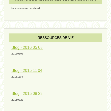
Has no connect to show!
évolution 09 - 11 décembre 2024
sexualité 06 - 9 octobre 2024
RESSOURCES DE VIE
Blog - 2016 05 08
ressources de vie 04 - 26
20130508
Blog - 2015 11 04
mode de production industriel 01 -
20151104
vivant 09 - 24 septembre 2024
Blog - 2015 08 23
20150823
humain 07 - 6 septembre 2024