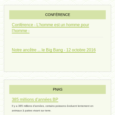
penser 01 - 9 février 2024 *
CONFÉRENCE
univers 09 V4 - 26 janvier 2024 *
Conférence - L'homme est un homme pour
l'homme -
Pourquoi ? 02 ( relue) - 19
Notre ancêtre ... le Big Bang - 12 octobre 2016
vivant 08 - V2 - 18 janvier 2024 *
Pourquoi ? - 1 décembre 2023 *
PNAS
385 millions d'années BP
monogamie 03 - 21 novembre 2023 *
Il y a 385 millions d'années, certains poissons évoluent lentement en
animaux à pattes vivant sur terre.