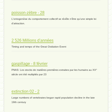
histoire 07 - 16 novembre 2023 *
poisson-zèbre - 28
L'ontogenèse du comportement collectif se révêle n'être qu'une simple loi
évolution 06 - 9 novembre 2023 *
d'attraction.
2 526 Millions d'années
vivant 07 - 22 octobre 2023 *
Timing and tempo of the Great Oxidation Event
vivant 06 - 19 octobre 2023 *
gaspillage - 8 février
PNAS: Les stocks de matières premières extraites par les humains au XX°
siècle ont été multipliés par 23
concurrence 03 - 2 octobre 2023 *
extinction 02 - 2
Large numbers of vertebrates began rapid population decline in the late
externalité - 29 septembre 2023 *
19th century