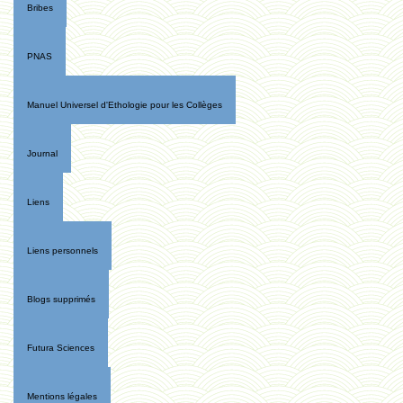
Bribes
PNAS
Manuel Universel d'Ethologie pour les Collèges
Journal
Liens
Liens personnels
Blogs supprimés
Futura Sciences
Mentions légales