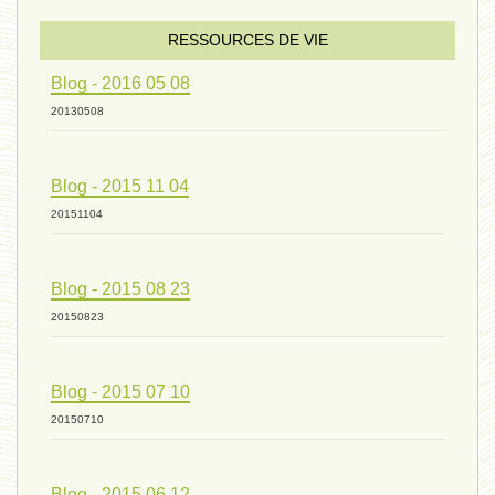
sexualité 06 - 9 octobre 2024
RESSOURCES DE VIE
Blog - 2016 05 08
ressources de vie 04 - 26
20130508
Blog - 2015 11 04
mode de production industriel 01 -
20151104
vivant 09 - 24 septembre 2024
Blog - 2015 08 23
20150823
humain 07 - 6 septembre 2024
Blog - 2015 07 10
20150710
évolution 08 - 20 août 2024
Blog - 2015 06 12