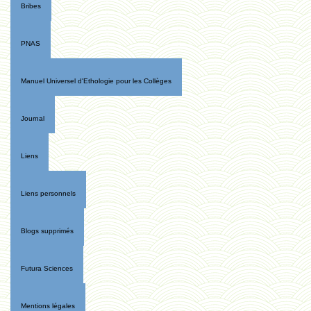
Bribes
PNAS
Manuel Universel d'Ethologie pour les Collèges
Journal
Liens
Liens personnels
Blogs supprimés
Futura Sciences
Mentions légales