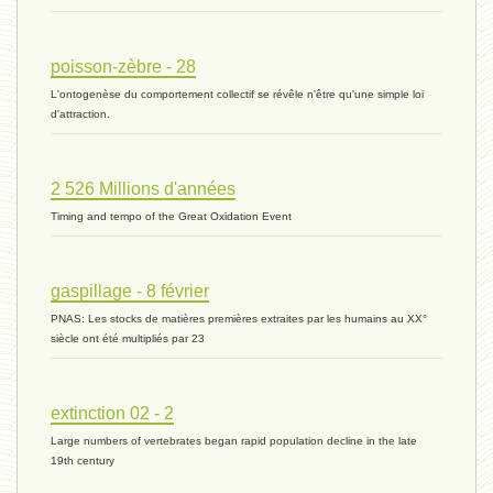
histoire 07 - 16 novembre 2023 *
poisson-zèbre - 28
L'ontogenèse du comportement collectif se révêle n'être qu'une simple loi
évolution 06 - 9 novembre 2023 *
d'attraction.
2 526 Millions d'années
vivant 07 - 22 octobre 2023 *
Timing and tempo of the Great Oxidation Event
vivant 06 - 19 octobre 2023 *
gaspillage - 8 février
PNAS: Les stocks de matières premières extraites par les humains au XX°
siècle ont été multipliés par 23
concurrence 03 - 2 octobre 2023 *
extinction 02 - 2
Large numbers of vertebrates began rapid population decline in the late
externalité - 29 septembre 2023 *
19th century