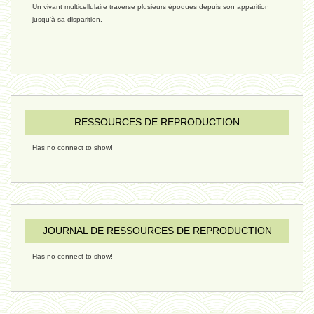
Un vivant multicellulaire traverse plusieurs époques depuis son apparition
réchauffement 03 - 26 janvier 2025
jusqu'à sa disparition.
ressources de vie 06 - 15 janvier
ressources de vie 05 - 23 décembre
RESSOURCES DE REPRODUCTION
Has no connect to show!
penser 02 - 21 décembre 2024
humain 08 - 16 décembre 2024
JOURNAL DE RESSOURCES DE REPRODUCTION
Has no connect to show!
évolution 09 - 11 décembre 2024