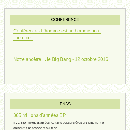
penser 01 - 9 février 2024 *
CONFÉRENCE
univers 09 V4 - 26 janvier 2024 *
Conférence - L'homme est un homme pour
l'homme -
Pourquoi ? 02 ( relue) - 19
Notre ancêtre ... le Big Bang - 12 octobre 2016
vivant 08 - V2 - 18 janvier 2024 *
Pourquoi ? - 1 décembre 2023 *
PNAS
385 millions d'années BP
monogamie 03 - 21 novembre 2023 *
Il y a 385 millions d'années, certains poissons évoluent lentement en
animaux à pattes vivant sur terre.