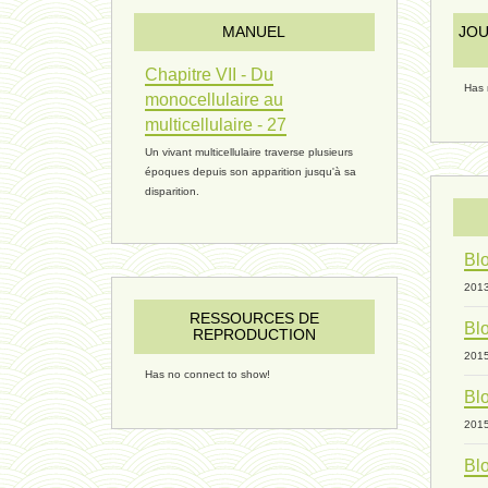
MANUEL
JOU
Chapitre VII - Du
Has 
monocellulaire au
multicellulaire - 27
Un vivant multicellulaire traverse plusieurs
époques depuis son apparition jusqu'à sa
disparition.
Blo
201
RESSOURCES DE
Blo
REPRODUCTION
201
Has no connect to show!
Blo
201
Blo