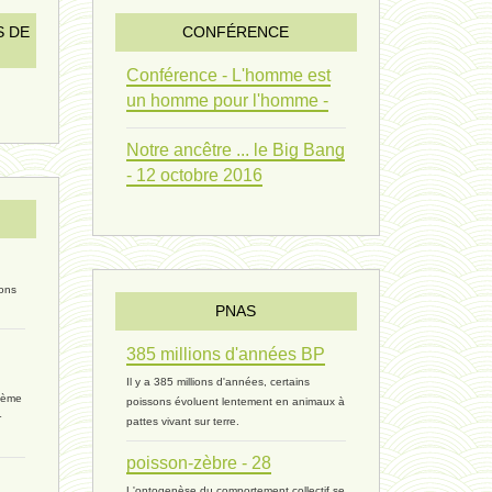
vivant 09 - 24 septembre 2024
S DE
CONFÉRENCE
humain 07 - 6 septembre 2024
Conférence - L'homme est
un homme pour l'homme -
évolution 08 - 20 août 2024
Notre ancêtre ... le Big Bang
humain 06 - 6 août 2024
- 12 octobre 2016
sous-groupe humain - 27 juillet
riche - 25 juillet 2024
ions
PNAS
éternité 03 - 11 juillet 2024
385 millions d'années BP
Introduction V1 - 6 juin 2024
Il y a 385 millions d'années, certains
rième
poissons évoluent lentement en animaux à
extinction 07 - 18 mai 2024
r
pattes vivant sur terre.
poisson-zèbre - 28
biomasse - 10 mai 2024*
L'ontogenèse du comportement collectif se