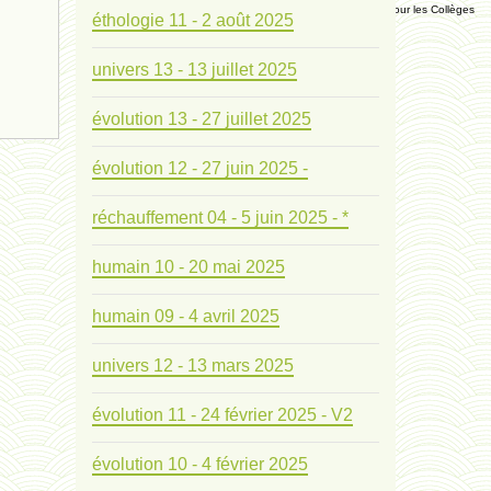
Manuel Universel d'Ethologie pour les Collèges
éthologie 11 - 2 août 2025
univers 13 - 13 juillet 2025
Journal
évolution 13 - 27 juillet 2025
Liens
évolution 12 - 27 juin 2025 -
Liens personnels
réchauffement 04 - 5 juin 2025 - *
Blogs supprimés
humain 10 - 20 mai 2025
Futura Sciences
humain 09 - 4 avril 2025
univers 12 - 13 mars 2025
Mentions légales
évolution 11 - 24 février 2025 - V2
Contact
évolution 10 - 4 février 2025