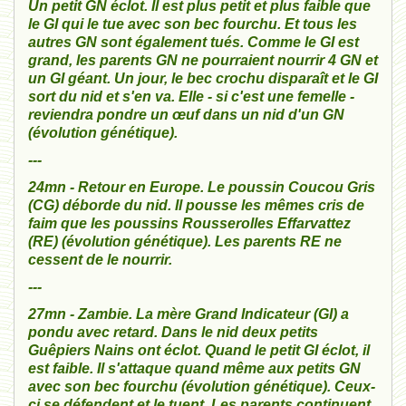
Un petit GN éclot. Il est plus petit et plus faible que
le GI qui le tue avec son bec fourchu. Et tous les
autres GN sont également tués. Comme le GI est
grand, les parents GN ne pourraient nourrir 4 GN et
un GI géant. Un jour, le bec crochu disparaît et le GI
sort du nid et s'en va. Elle - si c'est une femelle -
reviendra pondre un œuf dans un nid d'un GN
(évolution génétique).
---
24mn - Retour en Europe. Le poussin Coucou Gris
(CG) déborde du nid. Il pousse les mêmes cris de
faim que les poussins Rousserolles Effarvattez
(RE) (évolution génétique). Les parents RE ne
cessent de le nourrir.
---
27mn - Zambie. La mère Grand Indicateur (GI) a
pondu avec retard. Dans le nid deux petits
Guêpiers Nains ont éclot. Quand le petit GI éclot, il
est faible. Il s'attaque quand même aux petits GN
avec son bec fourchu (évolution génétique). Ceux-
ci se défendent et le tuent. Les parents continuent