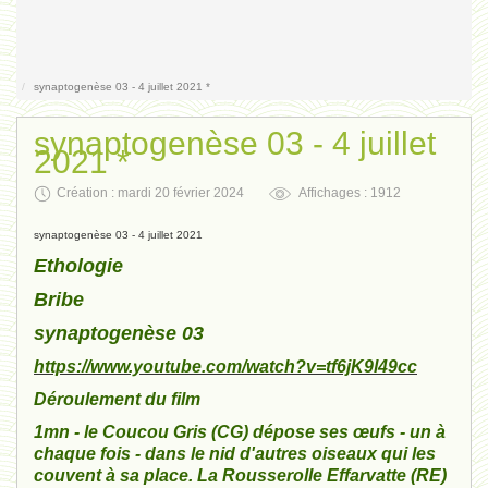
Contact
synaptogenèse 03 - 4 juillet 2021 *
synaptogenèse 03 - 4 juillet
2021 *
Création : mardi 20 février 2024
Affichages : 1912
synaptogenèse 03 - 4 juillet 2021
Ethologie
Bribe
synaptogenèse 03
https://www.youtube.com/watch?v=tf6jK9l49cc
Déroulement du film
1mn - le Coucou Gris (CG) dépose ses œufs - un à
chaque fois - dans le nid d'autres oiseaux qui les
couvent à sa place. La Rousserolle Effarvatte (RE)