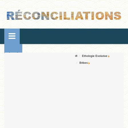
Accueil
Ethologie Evolutive
Bribes
Conférences
Ressources de vie
Ressources de reproduction
Ethologie Evolutive