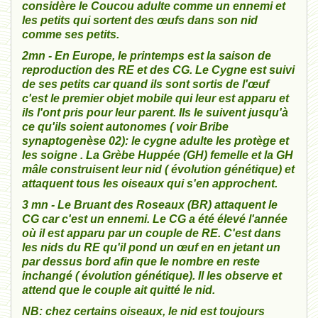
considère le Coucou adulte comme un ennemi et
les petits qui sortent des œufs dans son nid
comme ses petits.
2mn - En Europe, le printemps est la saison de
reproduction des RE et des CG. Le Cygne est suivi
de ses petits car quand ils sont sortis de l'œuf
c'est le premier objet mobile qui leur est apparu et
ils l'ont pris pour leur parent. Ils le suivent jusqu'à
ce qu'ils soient autonomes ( voir Bribe
synaptogenèse 02): le cygne adulte les protège et
les soigne . La Grèbe Huppée (GH) femelle et la GH
mâle construisent leur nid ( évolution génétique) et
attaquent tous les oiseaux qui s'en approchent.
3 mn - Le Bruant des Roseaux (BR) attaquent le
CG car c'est un ennemi. Le CG a été élevé l'année
où il est apparu par un couple de RE. C'est dans
les nids du RE qu'il pond un œuf en en jetant un
par dessus bord afin que le nombre en reste
inchangé ( évolution génétique). Il les observe et
attend que le couple ait quitté le nid.
NB: chez certains oiseaux, le nid est toujours