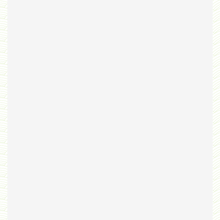
Bribes
PNAS
Manuel Universel d'Ethologie pour les Collèges
Journal
Liens
Liens personnels
Blogs supprimés
Futura Sciences
Mentions légales