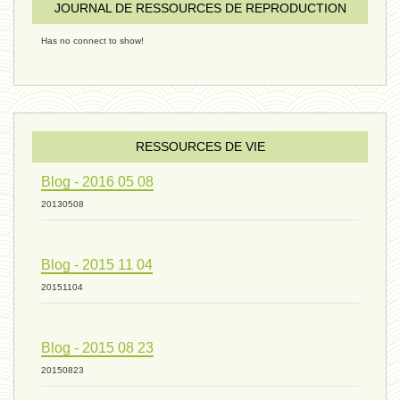
humain 08 - 16 décembre 2024
JOURNAL DE RESSOURCES DE REPRODUCTION
Has no connect to show!
évolution 09 - 11 décembre 2024
sexualité 06 - 9 octobre 2024
RESSOURCES DE VIE
Blog - 2016 05 08
ressources de vie 04 - 26
20130508
Blog - 2015 11 04
mode de production industriel 01 -
20151104
vivant 09 - 24 septembre 2024
Blog - 2015 08 23
20150823