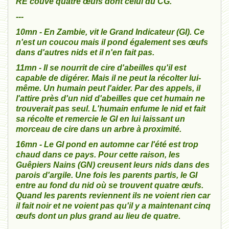
RE couve quatre œufs dont celui du CG.
---
10mn - En Zambie, vit le Grand Indicateur (GI). Ce
n'est un coucou mais il pond également ses œufs
dans d'autres nids et il n'en fait pas.
11mn - Il se nourrit de cire d'abeilles qu'il est
capable de digérer. Mais il ne peut la récolter lui-
même. Un humain peut l'aider. Par des appels, il
l'attire près d'un nid d'abeilles que cet humain ne
trouverait pas seul. L'humain enfume le nid et fait
sa récolte et remercie le GI en lui laissant un
morceau de cire dans un arbre à proximité.
16mn - Le GI pond en automne car l'été est trop
chaud dans ce pays. Pour cette raison, les
Guêpiers Nains (GN) creusent leurs nids dans des
parois d'argile. Une fois les parents partis, le GI
entre au fond du nid où se trouvent quatre œufs.
Quand les parents reviennent ils ne voient rien car
il fait noir et ne voient pas qu'il y a maintenant cinq
œufs dont un plus grand au lieu de quatre.