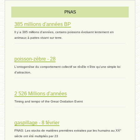
Pourquoi ? - 1 décembre 2023 *
PNAS
385 millions d'années BP
monogamie 03 - 21 novembre 2023 *
Il y a 385 millions d'années, certains poissons évoluent lentement en
animaux à pattes vivant sur terre.
histoire 07 - 16 novembre 2023 *
poisson-zèbre - 28
L'ontogenèse du comportement collectif se révêle n'être qu'une simple loi
évolution 06 - 9 novembre 2023 *
d'attraction.
2 526 Millions d'années
vivant 07 - 22 octobre 2023 *
Timing and tempo of the Great Oxidation Event
vivant 06 - 19 octobre 2023 *
gaspillage - 8 février
PNAS: Les stocks de matières premières extraites par les humains au XX°
siècle ont été multipliés par 23