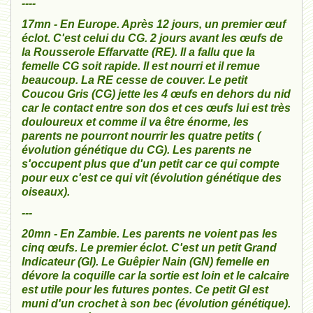
----
17mn - En Europe. Après 12 jours, un premier œuf
éclot. C'est celui du CG. 2 jours avant les œufs de
la Rousserole Effarvatte (RE). Il a fallu que la
femelle CG soit rapide. Il est nourri et il remue
beaucoup. La RE cesse de couver. Le petit
Coucou Gris (CG) jette les 4 œufs en dehors du nid
car le contact entre son dos et ces œufs lui est très
douloureux et comme il va être énorme, les
parents ne pourront nourrir les quatre petits (
évolution génétique du CG). Les parents ne
s'occupent plus que d'un petit car ce qui compte
pour eux c'est ce qui vit (évolution génétique des
oiseaux).
---
20mn - En Zambie. Les parents ne voient pas les
cinq œufs. Le premier éclot. C'est un petit Grand
Indicateur (GI). Le Guêpier Nain (GN) femelle en
dévore la coquille car la sortie est loin et le calcaire
est utile pour les futures pontes. Ce petit GI est
muni d'un crochet à son bec (évolution génétique).