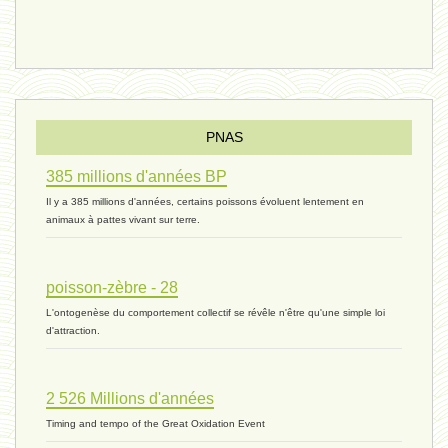
vivant 08 - V2 - 18 janvier 2024 *
Pourquoi ? - 1 décembre 2023 *
PNAS
385 millions d'années BP
monogamie 03 - 21 novembre 2023 *
Il y a 385 millions d'années, certains poissons évoluent lentement en
animaux à pattes vivant sur terre.
histoire 07 - 16 novembre 2023 *
poisson-zèbre - 28
L'ontogenèse du comportement collectif se révêle n'être qu'une simple loi
évolution 06 - 9 novembre 2023 *
d'attraction.
2 526 Millions d'années
vivant 07 - 22 octobre 2023 *
Timing and tempo of the Great Oxidation Event