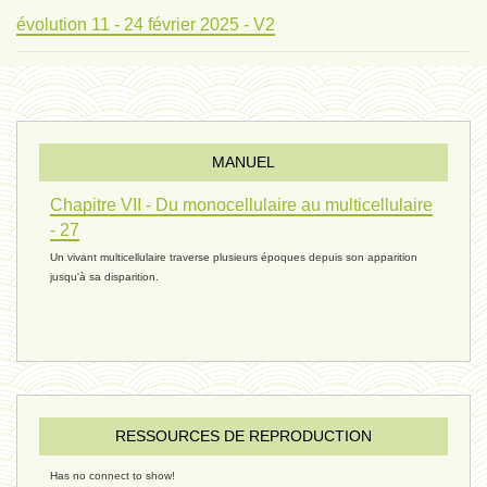
évolution 11 - 24 février 2025 - V2
évolution 10 - 4 février 2025
MANUEL
réconciliations 04 - 26 janvier
Chapitre VII - Du monocellulaire au multicellulaire
- 27
Un vivant multicellulaire traverse plusieurs époques depuis son apparition
réchauffement 03 - 26 janvier 2025
jusqu'à sa disparition.
ressources de vie 06 - 15 janvier
ressources de vie 05 - 23 décembre
RESSOURCES DE REPRODUCTION
Has no connect to show!