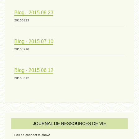
vivant 09 - 24 septembre 2024
Blog - 2015 08 23
20150823
humain 07 - 6 septembre 2024
Blog - 2015 07 10
20150710
évolution 08 - 20 août 2024
Blog - 2015 06 12
humain 06 - 6 août 2024
20150612
sous-groupe humain - 27 juillet
JOURNAL DE RESSOURCES DE VIE
riche - 25 juillet 2024
Has no connect to show!