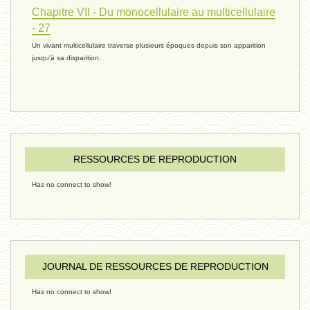
réconciliations 04 - 26 janvier
Chapitre VII - Du monocellulaire au multicellulaire
- 27
Un vivant multicellulaire traverse plusieurs époques depuis son apparition
réchauffement 03 - 26 janvier 2025
jusqu'à sa disparition.
ressources de vie 06 - 15 janvier
ressources de vie 05 - 23 décembre
RESSOURCES DE REPRODUCTION
Has no connect to show!
penser 02 - 21 décembre 2024
humain 08 - 16 décembre 2024
JOURNAL DE RESSOURCES DE REPRODUCTION
Has no connect to show!