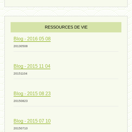
évolution 09 - 11 décembre 2024
sexualité 06 - 9 octobre 2024
RESSOURCES DE VIE
Blog - 2016 05 08
ressources de vie 04 - 26
20130508
Blog - 2015 11 04
mode de production industriel 01 -
20151104
vivant 09 - 24 septembre 2024
Blog - 2015 08 23
20150823
humain 07 - 6 septembre 2024
Blog - 2015 07 10
20150710