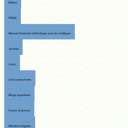
Bribes
PNAS
Manuel Universel d'Ethologie pour les Collèges
Journal
Liens
Liens personnels
Blogs supprimés
Futura Sciences
Mentions légales