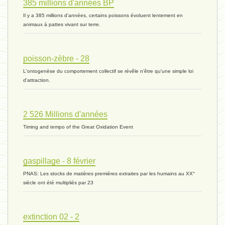
385 millions d'années BP
monogamie 03 - 21 novembre 2023 *
Il y a 385 millions d'années, certains poissons évoluent lentement en
animaux à pattes vivant sur terre.
histoire 07 - 16 novembre 2023 *
poisson-zèbre - 28
L'ontogenèse du comportement collectif se révêle n'être qu'une simple loi
évolution 06 - 9 novembre 2023 *
d'attraction.
2 526 Millions d'années
vivant 07 - 22 octobre 2023 *
Timing and tempo of the Great Oxidation Event
vivant 06 - 19 octobre 2023 *
gaspillage - 8 février
PNAS: Les stocks de matières premières extraites par les humains au XX°
siècle ont été multipliés par 23
concurrence 03 - 2 octobre 2023 *
extinction 02 - 2