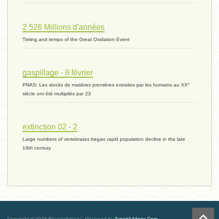
2 526 Millions d'années
vivant 07 - 22 octobre 2023 *
Timing and tempo of the Great Oxidation Event
vivant 06 - 19 octobre 2023 *
gaspillage - 8 février
PNAS: Les stocks de matières premières extraites par les humains au XX°
siècle ont été multipliés par 23
concurrence 03 - 2 octobre 2023 *
extinction 02 - 2
Large numbers of vertebrates began rapid population decline in the late
externalité - 29 septembre 2023 *
19th century
tinbergen - 14 septembre 2023 *
génocide - 9 septembre 2023 *
Copyright © 2026 Réconciliations.
Designed by
SmartAddons.Com