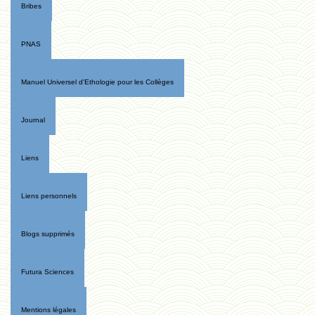
Bribes
PNAS
Manuel Universel d'Ethologie pour les Collèges
Journal
Liens
Liens personnels
Blogs supprimés
Futura Sciences
Mentions légales