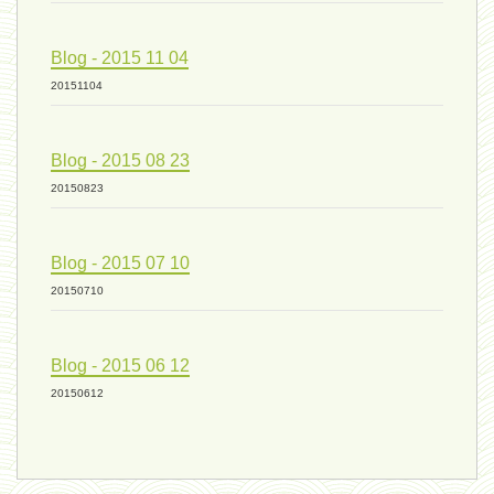
Blog - 2015 11 04
mode de production industriel 01 -
20151104
vivant 09 - 24 septembre 2024
Blog - 2015 08 23
20150823
humain 07 - 6 septembre 2024
Blog - 2015 07 10
20150710
évolution 08 - 20 août 2024
Blog - 2015 06 12
humain 06 - 6 août 2024
20150612
sous-groupe humain - 27 juillet