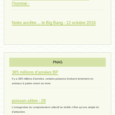
l'homme -
Pourquoi ? 02 ( relue) - 19
Notre ancêtre ... le Big Bang - 12 octobre 2016
vivant 08 - V2 - 18 janvier 2024 *
Pourquoi ? - 1 décembre 2023 *
PNAS
385 millions d'années BP
monogamie 03 - 21 novembre 2023 *
Il y a 385 millions d'années, certains poissons évoluent lentement en
animaux à pattes vivant sur terre.
histoire 07 - 16 novembre 2023 *
poisson-zèbre - 28
L'ontogenèse du comportement collectif se révêle n'être qu'une simple loi
évolution 06 - 9 novembre 2023 *
d'attraction.