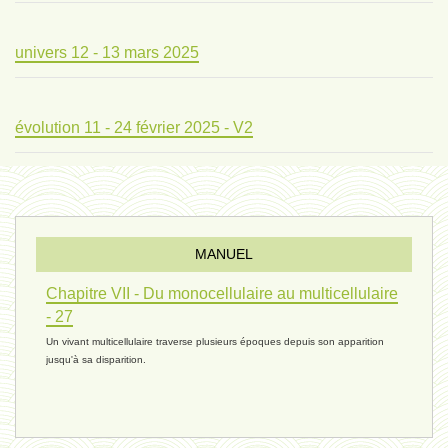
univers 12 - 13 mars 2025
évolution 11 - 24 février 2025 - V2
évolution 10 - 4 février 2025
MANUEL
réconciliations 04 - 26 janvier
Chapitre VII - Du monocellulaire au multicellulaire
- 27
Un vivant multicellulaire traverse plusieurs époques depuis son apparition
réchauffement 03 - 26 janvier 2025
jusqu'à sa disparition.
ressources de vie 06 - 15 janvier