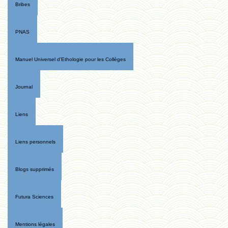
Bribes
PNAS
Manuel Universel d'Ethologie pour les Collèges
Journal
Liens
Liens personnels
Blogs supprimés
Futura Sciences
Mentions légales