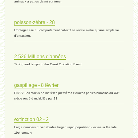
animaux à pattes vivant sur terre.
histoire 07 - 16 novembre 2023 *
poisson-zèbre - 28
L'ontogenèse du comportement collectif se révêle n'être qu'une simple loi
évolution 06 - 9 novembre 2023 *
d'attraction.
2 526 Millions d'années
vivant 07 - 22 octobre 2023 *
Timing and tempo of the Great Oxidation Event
vivant 06 - 19 octobre 2023 *
gaspillage - 8 février
PNAS: Les stocks de matières premières extraites par les humains au XX°
siècle ont été multipliés par 23
concurrence 03 - 2 octobre 2023 *
extinction 02 - 2
Large numbers of vertebrates began rapid population decline in the late
externalité - 29 septembre 2023 *
19th century