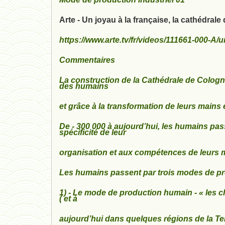
Arte - Un joyau à la française, la cathédral
https://www.arte.tv/fr/videos/111661-000-A/u
Commentaires
La construction de la Cathédrale de Cologn
des humains
et grâce à la transformation de leurs mains 
De - 300 000 à aujourd’hui, les humains pass
spécificité de leur
organisation et aux compétences de leurs 
Les humains passent par trois modes de pr
1) - Le mode de production humain - « les c
( et à
aujourd’hui dans quelques régions de la Ter