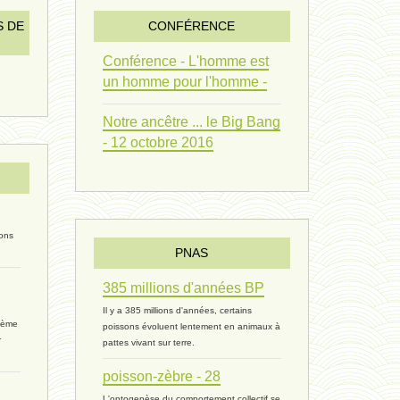
vivant 09 - 24 septembre 2024
S DE
CONFÉRENCE
humain 07 - 6 septembre 2024
Conférence - L'homme est
un homme pour l'homme -
évolution 08 - 20 août 2024
Notre ancêtre ... le Big Bang
humain 06 - 6 août 2024
- 12 octobre 2016
sous-groupe humain - 27 juillet
riche - 25 juillet 2024
ions
PNAS
éternité 03 - 11 juillet 2024
385 millions d'années BP
Introduction V1 - 6 juin 2024
Il y a 385 millions d'années, certains
rième
poissons évoluent lentement en animaux à
extinction 07 - 18 mai 2024
r
pattes vivant sur terre.
poisson-zèbre - 28
biomasse - 10 mai 2024*
L'ontogenèse du comportement collectif se