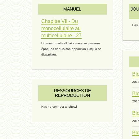
MANUEL
JOU
Chapitre VII - Du
Has 
monocellulaire au
multicellulaire - 27
Un vivant multicellulaire traverse plusieurs
époques depuis son apparition jusqu'à sa
disparition.
Blo
201
RESSOURCES DE
Blo
REPRODUCTION
201
Has no connect to show!
Blo
201
Blo