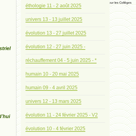
Manuel Universel d'Ethologie pour les Collèges
éthologie 11 - 2 août 2025
univers 13 - 13 juillet 2025
Journal
évolution 13 - 27 juillet 2025
Liens
évolution 12 - 27 juin 2025 -
triel
Liens personnels
réchauffement 04 - 5 juin 2025 - *
Blogs supprimés
humain 10 - 20 mai 2025
Futura Sciences
humain 09 - 4 avril 2025
univers 12 - 13 mars 2025
Mentions légales
évolution 11 - 24 février 2025 - V2
d’hui
Contact
évolution 10 - 4 février 2025