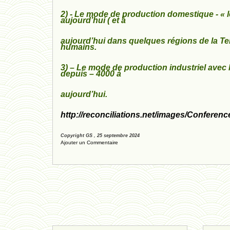
2) - Le mode de production domestique - « le
aujourd’hui ( et à
aujourd’hui dans quelques régions de la Te
humains.
3) – Le mode de production industriel avec l
depuis – 4000 à
aujourd’hui.
http://reconciliations.net/images/Confer
Copyright GS , 25 septembre 2024
Ajouter un Commentaire