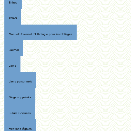
Bribes
PNAS
Manuel Universel d'Ethologie pour les Collèges
Journal
Liens
Liens personnels
Blogs supprimés
Futura Sciences
Mentions légales