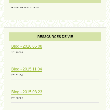
Has no connect to show!
évolution 09 - 11 décembre 2024
sexualité 06 - 9 octobre 2024
RESSOURCES DE VIE
Blog - 2016 05 08
ressources de vie 04 - 26
20130508
Blog - 2015 11 04
mode de production industriel 01 -
20151104
vivant 09 - 24 septembre 2024
Blog - 2015 08 23
20150823
humain 07 - 6 septembre 2024