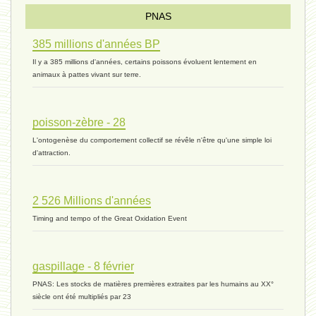
PNAS
385 millions d'années BP
monogamie 03 - 21 novembre 2023 *
Il y a 385 millions d'années, certains poissons évoluent lentement en
animaux à pattes vivant sur terre.
histoire 07 - 16 novembre 2023 *
poisson-zèbre - 28
L'ontogenèse du comportement collectif se révêle n'être qu'une simple loi
évolution 06 - 9 novembre 2023 *
d'attraction.
2 526 Millions d'années
vivant 07 - 22 octobre 2023 *
Timing and tempo of the Great Oxidation Event
vivant 06 - 19 octobre 2023 *
gaspillage - 8 février
PNAS: Les stocks de matières premières extraites par les humains au XX°
siècle ont été multipliés par 23
concurrence 03 - 2 octobre 2023 *