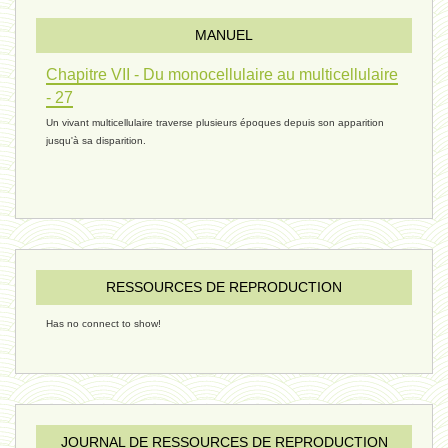
MANUEL
réconciliations 04 - 26 janvier
Chapitre VII - Du monocellulaire au multicellulaire
- 27
Un vivant multicellulaire traverse plusieurs époques depuis son apparition
réchauffement 03 - 26 janvier 2025
jusqu'à sa disparition.
ressources de vie 06 - 15 janvier
ressources de vie 05 - 23 décembre
RESSOURCES DE REPRODUCTION
Has no connect to show!
penser 02 - 21 décembre 2024
humain 08 - 16 décembre 2024
JOURNAL DE RESSOURCES DE REPRODUCTION