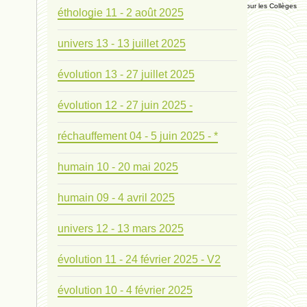
Manuel Universel d'Ethologie pour les Collèges
éthologie 11 - 2 août 2025
univers 13 - 13 juillet 2025
Journal
évolution 13 - 27 juillet 2025
Liens
évolution 12 - 27 juin 2025 -
Liens personnels
réchauffement 04 - 5 juin 2025 - *
Blogs supprimés
humain 10 - 20 mai 2025
Futura Sciences
humain 09 - 4 avril 2025
univers 12 - 13 mars 2025
Mentions légales
évolution 11 - 24 février 2025 - V2
Contact
évolution 10 - 4 février 2025