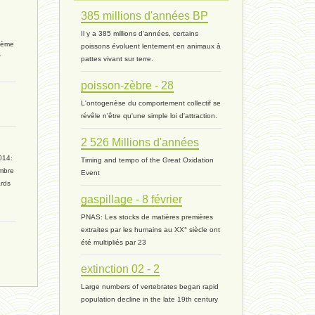
385 millions d'années BP
ressources 02 - 30 avril 2024*
Il y a 385 millions d'années, certains
rième
poissons évoluent lentement en animaux à
humain 05 - 26 avril 2024*
r
pattes vivant sur terre.
univers 11 - 28 mars 2024*
poisson-zèbre - 28
L'ontogenèse du comportement collectif se
univers 10 - 7 mars 2024*
révêle n'être qu'une simple loi d'attraction.
2 526 Millions d'années
evolution 07 - 22 février 2024 *
014:
Timing and tempo of the Great Oxidation
mbre
Event
penser 01 - 9 février 2024 *
ards
gaspillage - 8 février
univers 09 V4 - 26 janvier 2024 *
PNAS: Les stocks de matières premières
extraites par les humains au XX° siècle ont
Pourquoi ? 02 ( relue) - 19
été multipliés par 23
extinction 02 - 2
vivant 08 - V2 - 18 janvier 2024 *
Large numbers of vertebrates began rapid
population decline in the late 19th century
Pourquoi ? - 1 décembre 2023 *