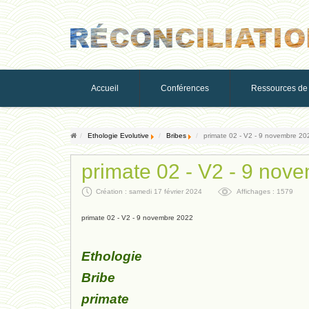
Accueil
Conférences
Ressources de 
Ethologie Evolutive
Bribes
primate 02 - V2 - 9 novembre 20
primate 02 - V2 - 9 nov
Création : samedi 17 février 2024
Affichages : 1579
primate 02 - V2 - 9 novembre 2022
Ethologie
Bribe
primate