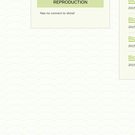
Blo
REPRODUCTION
201
Has no connect to show!
Blo
201
Blo
201
Blo
201