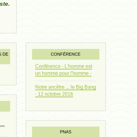
ste.
vivant 09 - 24 septembre 2024
humain 07 - 6 septembre 2024
évolution 08 - 20 août 2024
humain 06 - 6 août 2024
S DE
CONFÉRENCE
sous-groupe humain - 27 juillet
Conférence - L'homme est
un homme pour l'homme -
riche - 25 juillet 2024
Notre ancêtre ... le Big Bang
éternité 03 - 11 juillet 2024
- 12 octobre 2016
Introduction V1 - 6 juin 2024
extinction 07 - 18 mai 2024
ions
biomasse - 10 mai 2024*
PNAS