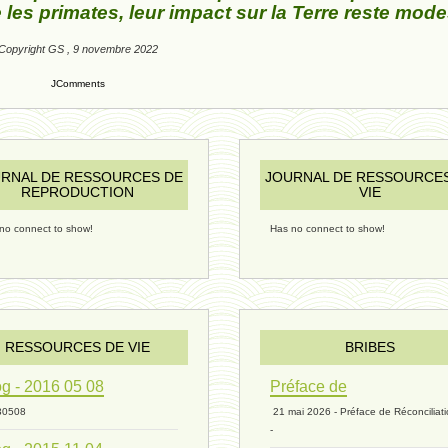
les primates, leur impact sur la Terre reste mode
Copyright GS , 9 novembre 2022
JComments
RNAL DE RESSOURCES DE
JOURNAL DE RESSOURCE
REPRODUCTION
VIE
no connect to show!
Has no connect to show!
RESSOURCES DE VIE
BRIBES
g - 2016 05 08
Préface de
30508
21 mai 2026 - Préface de Réconciliat
-