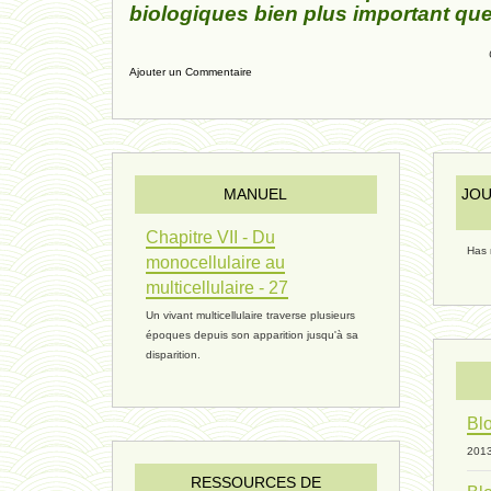
biologiques bien plus important que 
Ajouter un Commentaire
MANUEL
JOU
Chapitre VII - Du
Has 
monocellulaire au
multicellulaire - 27
Un vivant multicellulaire traverse plusieurs
époques depuis son apparition jusqu'à sa
disparition.
Blo
201
RESSOURCES DE