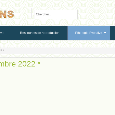
vie
Ressources de reproduction
Ethologie Evolutive
22 *
embre 2022 *