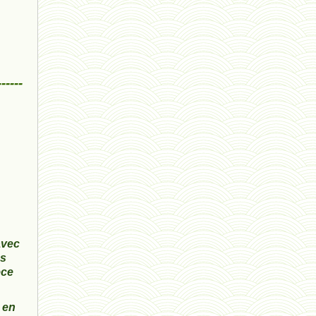
ressources 02 - 30 avril 2024*
humain 05 - 26 avril 2024*
univers 11 - 28 mars 2024*
------
univers 10 - 7 mars 2024*
evolution 07 - 22 février 2024 *
penser 01 - 9 février 2024 *
univers 09 V4 - 26 janvier 2024 *
Pourquoi ? 02 ( relue) - 19
avec
ns
vivant 08 - V2 - 18 janvier 2024 *
èce
Pourquoi ? - 1 décembre 2023 *
 en