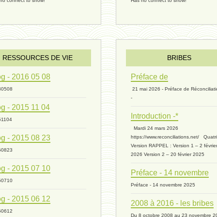
no connect to show!
Has no connect to show!
RESSOURCES DE VIE
BRIBES
g - 2016 05 08
Préface de
30508
21 mai 2026 - Préface de Réconciliat
-
g - 2015 11 04
Introduction -*
51104
Mardi 24 mars 2026
g - 2015 08 23
https://www.reconciliations.net/ Quat
Version RAPPEL : Version 1 – 2 févrie
50823
2026 Version 2 – 20 février 2025
g - 2015 07 10
Préface - 14 novembre
50710
Préface - 14 novembre 2025
g - 2015 06 12
2008 à 2016 - les bribes
50612
Du 8 octobre 2008 au 23 novembre 2