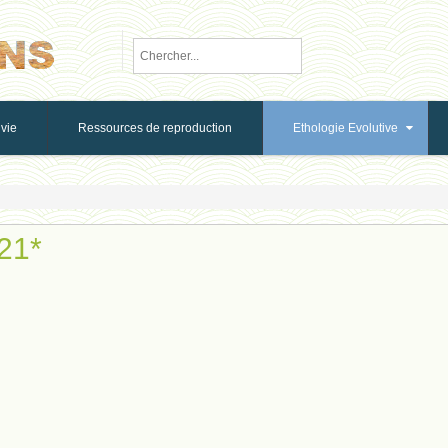
vie
Ressources de reproduction
Ethologie Evolutive
021*