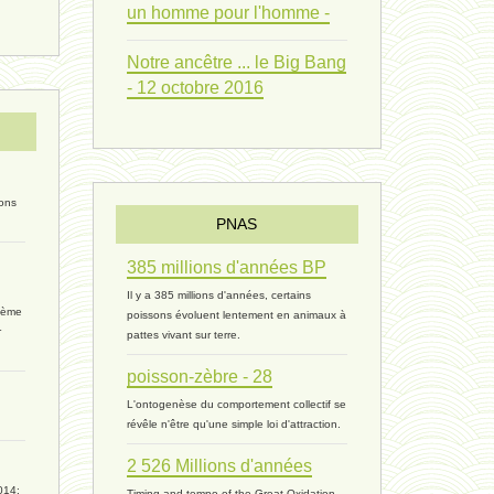
un homme pour l'homme -
pauvre 02 - 1° août 2023 *
Notre ancêtre ... le Big Bang
vie 03 - 27 juillet 2023 *
- 12 octobre 2016
primate-humain 04 - 18 juillet
primate-humain 03 - 5 juillet 2023
ions
PNAS
univers 08 - 4 juillet 2023 *
385 millions d'années BP
inférieur V2 - 13 juin 2023 *
Il y a 385 millions d'années, certains
rième
poissons évoluent lentement en animaux à
sapiens 07 - 15 juin 2023 *
r
pattes vivant sur terre.
poisson-zèbre - 28
anthropocénose 2 - 22 mai 2023 *
L'ontogenèse du comportement collectif se
révêle n'être qu'une simple loi d'attraction.
souvenir - 5 mai 2023 *
2 526 Millions d'années
éternité 02 - 5 mai 2023 *
014:
Timing and tempo of the Great Oxidation