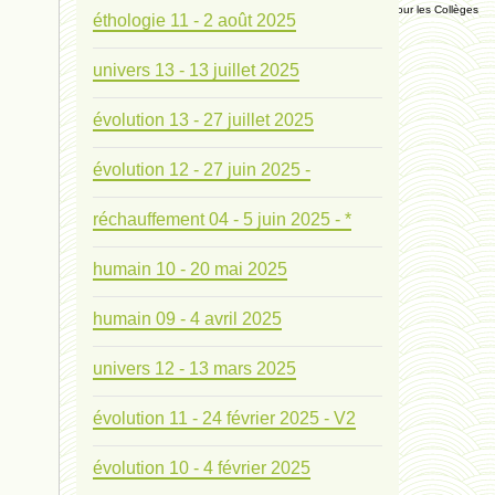
Manuel Universel d'Ethologie pour les Collèges
éthologie 11 - 2 août 2025
univers 13 - 13 juillet 2025
Journal
évolution 13 - 27 juillet 2025
Liens
évolution 12 - 27 juin 2025 -
Liens personnels
réchauffement 04 - 5 juin 2025 - *
Blogs supprimés
humain 10 - 20 mai 2025
Futura Sciences
humain 09 - 4 avril 2025
univers 12 - 13 mars 2025
Mentions légales
évolution 11 - 24 février 2025 - V2
Contact
évolution 10 - 4 février 2025