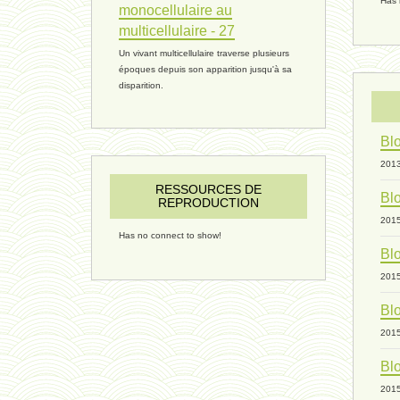
Has 
monocellulaire au
multicellulaire - 27
Un vivant multicellulaire traverse plusieurs
époques depuis son apparition jusqu'à sa
disparition.
Blo
201
RESSOURCES DE
Blo
REPRODUCTION
201
Has no connect to show!
Blo
201
Blo
201
Blo
201