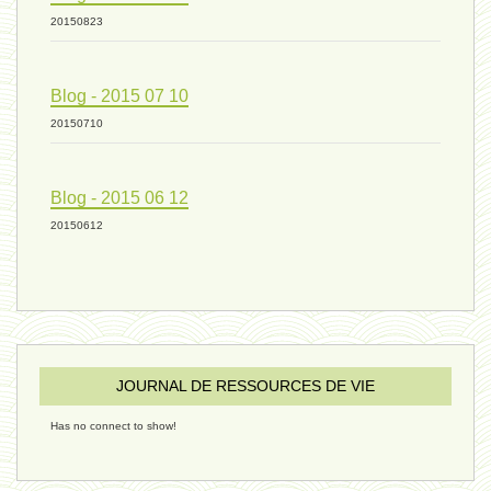
20150823
humain 07 - 6 septembre 2024
Blog - 2015 07 10
20150710
évolution 08 - 20 août 2024
Blog - 2015 06 12
humain 06 - 6 août 2024
20150612
sous-groupe humain - 27 juillet
JOURNAL DE RESSOURCES DE VIE
riche - 25 juillet 2024
Has no connect to show!
éternité 03 - 11 juillet 2024