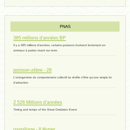
Pourquoi ? - 1 décembre 2023 *
PNAS
385 millions d'années BP
monogamie 03 - 21 novembre 2023 *
Il y a 385 millions d'années, certains poissons évoluent lentement en
animaux à pattes vivant sur terre.
histoire 07 - 16 novembre 2023 *
poisson-zèbre - 28
L'ontogenèse du comportement collectif se révêle n'être qu'une simple loi
évolution 06 - 9 novembre 2023 *
d'attraction.
2 526 Millions d'années
vivant 07 - 22 octobre 2023 *
Timing and tempo of the Great Oxidation Event
vivant 06 - 19 octobre 2023 *
gaspillage - 8 février