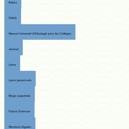
Bribes
PNAS
Manuel Universel d'Ethologie pour les Collèges
Journal
Liens
Liens personnels
Blogs supprimés
Futura Sciences
Mentions légales