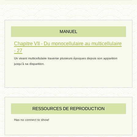
évolution 10 - 4 février 2025
MANUEL
réconciliations 04 - 26 janvier
Chapitre VII - Du monocellulaire au multicellulaire
- 27
Un vivant multicellulaire traverse plusieurs époques depuis son apparition
réchauffement 03 - 26 janvier 2025
jusqu'à sa disparition.
ressources de vie 06 - 15 janvier
ressources de vie 05 - 23 décembre
RESSOURCES DE REPRODUCTION
Has no connect to show!
penser 02 - 21 décembre 2024