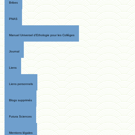
Bribes
PNAS
Manuel Universel d'Ethologie pour les Collèges
Journal
Liens
Liens personnels
Blogs supprimés
Futura Sciences
Mentions légales