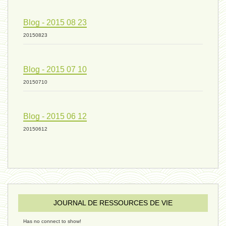
vivant 09 - 24 septembre 2024
Blog - 2015 08 23
20150823
humain 07 - 6 septembre 2024
Blog - 2015 07 10
20150710
évolution 08 - 20 août 2024
Blog - 2015 06 12
humain 06 - 6 août 2024
20150612
sous-groupe humain - 27 juillet
JOURNAL DE RESSOURCES DE VIE
riche - 25 juillet 2024
Has no connect to show!