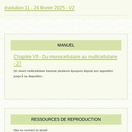
évolution 11 - 24 février 2025 - V2
évolution 10 - 4 février 2025
MANUEL
réconciliations 04 - 26 janvier
Chapitre VII - Du monocellulaire au multicellulaire
- 27
Un vivant multicellulaire traverse plusieurs époques depuis son apparition
réchauffement 03 - 26 janvier 2025
jusqu'à sa disparition.
ressources de vie 06 - 15 janvier
ressources de vie 05 - 23 décembre
RESSOURCES DE REPRODUCTION
Has no connect to show!