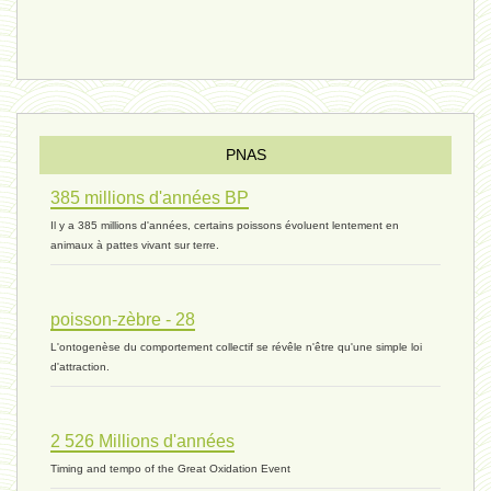
vivant 08 - V2 - 18 janvier 2024 *
Pourquoi ? - 1 décembre 2023 *
PNAS
385 millions d'années BP
monogamie 03 - 21 novembre 2023 *
Il y a 385 millions d'années, certains poissons évoluent lentement en
animaux à pattes vivant sur terre.
histoire 07 - 16 novembre 2023 *
poisson-zèbre - 28
L'ontogenèse du comportement collectif se révêle n'être qu'une simple loi
évolution 06 - 9 novembre 2023 *
d'attraction.
2 526 Millions d'années
vivant 07 - 22 octobre 2023 *
Timing and tempo of the Great Oxidation Event