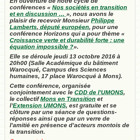
En ouverture de notre cycle de
conférences «
Nos sociétés en transition
et en discussion …
», nous avons le
plaisir de recevoir Monsieur
Philippe
Lamberts
,
député européen
, pour une
conférence Horizons qui a pour thème «
Croissance verte et durabilité forte : une
équation impossible ?
».
Elle se déroule jeudi 13 octobre 2016 à
20h00 (Salle Académique du bâtiment
Warocqué, Campus des Sciences
humaines, 17 place Warocqué à Mons).
Cette conférence, organisée
conjointement avec le
CDD de l’UMONS
,
le collectif
Mons en Transition
et
l’
Extension UMONS
, est gratuite et se
clôture par une séance de questions-
réponses ainsi que par un verre de
l'amitié en présence d'acteurs montois de
la transition.