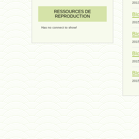
201
RESSOURCES DE
Blo
REPRODUCTION
201
Has no connect to show!
Blo
201
Blo
201
Blo
201