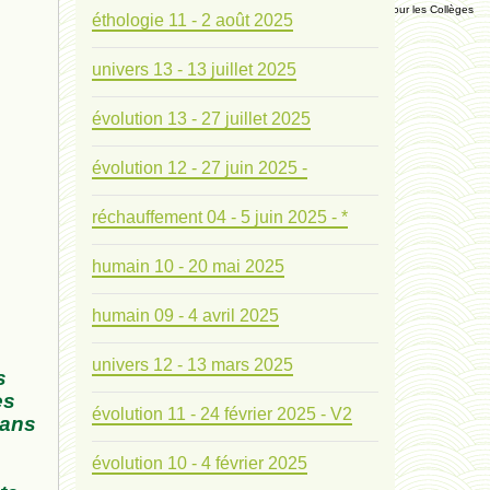
Manuel Universel d'Ethologie pour les Collèges
éthologie 11 - 2 août 2025
univers 13 - 13 juillet 2025
Journal
évolution 13 - 27 juillet 2025
Liens
évolution 12 - 27 juin 2025 -
Liens personnels
réchauffement 04 - 5 juin 2025 - *
Blogs supprimés
humain 10 - 20 mai 2025
Futura Sciences
humain 09 - 4 avril 2025
univers 12 - 13 mars 2025
Mentions légales
s
es
évolution 11 - 24 février 2025 - V2
dans
Contact
évolution 10 - 4 février 2025