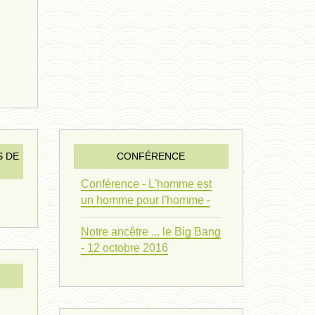
vivant 09 - 24 septembre 2024
humain 07 - 6 septembre 2024
évolution 08 - 20 août 2024
humain 06 - 6 août 2024
sous-groupe humain - 27 juillet
S DE
CONFÉRENCE
riche - 25 juillet 2024
Conférence - L'homme est
un homme pour l'homme -
éternité 03 - 11 juillet 2024
Notre ancêtre ... le Big Bang
Introduction V1 - 6 juin 2024
- 12 octobre 2016
extinction 07 - 18 mai 2024
biomasse - 10 mai 2024*