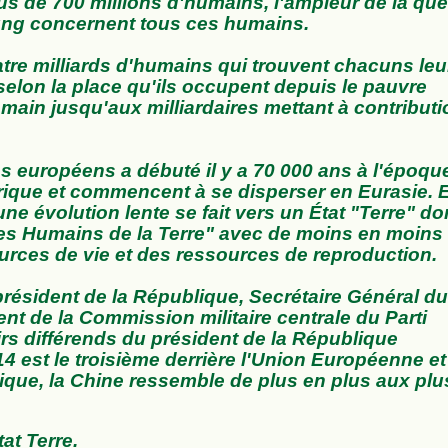
lus de 700 millions d'humains, l'ampleur de la quê
ung concernent tous ces humains.
tre milliards d'humains qui trouvent chacuns leu
selon la place qu'ils occupent depuis le pauvre
main jusqu'aux milliardaires mettant à contribut
es européens a débuté il y a 70 000 ans à l'époqu
frique et commencent à se disperser en Eurasie. 
 une évolution lente se fait vers un État "Terre" d
des Humains de la Terre" avec de moins en moins
urces de vie et des ressources de reproduction.
président de la République, Secrétaire Général du
nt de la Commission militaire centrale du Parti
rs différends du président de la République
4 est le troisième derrière l'Union Européenne et
ique, la Chine ressemble de plus en plus aux plu
at Terre.