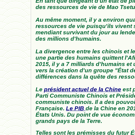
En tant que dirigeant d'un état de p
des ressources de vie de Mao Tset
Au même moment, il y a environ qua
ressources de vie puisqu'ils vivent 
mendiant survivant du jour au lende
des millions d'humains.
La divergence entre les chinois et l
une partie des humains quittent l'A
2015, il y a 7 milliards d'humains et
vers la création d'un groupe "État 
différences dans la quête des resso
Le
président actuel de la Chine
est 
Parti Communiste Chinois et Préside
communiste chinois. Il a des pouvoi
Française.
Le PIB
de la Chine en 201
États Unis. Du point de vue économ
grands pays de la Terre.
Telles sont les prémisses du futur Ét