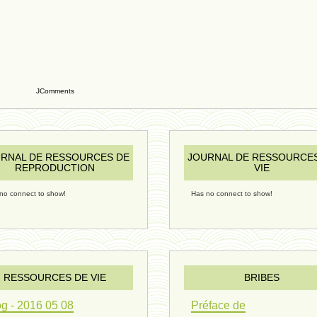
JComments
RNAL DE RESSOURCES DE
JOURNAL DE RESSOURCE
REPRODUCTION
VIE
no connect to show!
Has no connect to show!
RESSOURCES DE VIE
BRIBES
g - 2016 05 08
Préface de