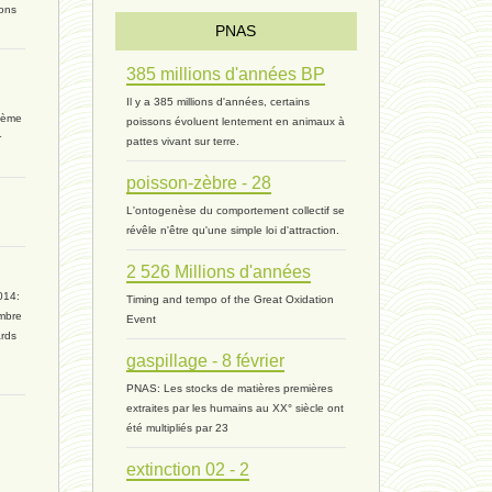
ions
ressources 02 - 30 avril 2024*
PNAS
385 millions d'années BP
humain 05 - 26 avril 2024*
Il y a 385 millions d'années, certains
rième
poissons évoluent lentement en animaux à
univers 11 - 28 mars 2024*
r
pattes vivant sur terre.
univers 10 - 7 mars 2024*
poisson-zèbre - 28
L'ontogenèse du comportement collectif se
evolution 07 - 22 février 2024 *
révêle n'être qu'une simple loi d'attraction.
2 526 Millions d'années
penser 01 - 9 février 2024 *
014:
Timing and tempo of the Great Oxidation
mbre
Event
univers 09 V4 - 26 janvier 2024 *
ards
gaspillage - 8 février
Pourquoi ? 02 ( relue) - 19
PNAS: Les stocks de matières premières
extraites par les humains au XX° siècle ont
vivant 08 - V2 - 18 janvier 2024 *
été multipliés par 23
extinction 02 - 2
Pourquoi ? - 1 décembre 2023 *