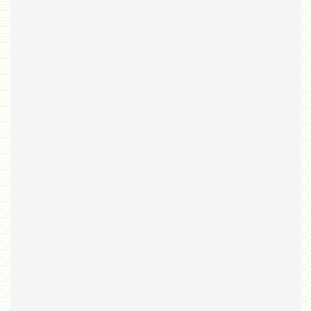
Bribes
PNAS
Manuel Universel d'Ethologie pour les Collèges
Journal
Liens
Liens personnels
Blogs supprimés
Futura Sciences
Mentions légales