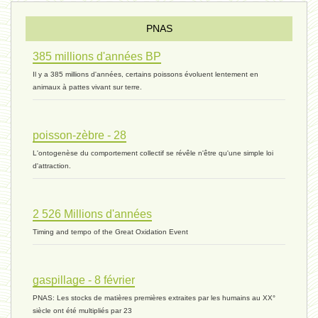
Pourquoi ? - 1 décembre 2023 *
PNAS
385 millions d'années BP
monogamie 03 - 21 novembre 2023 *
Il y a 385 millions d'années, certains poissons évoluent lentement en
animaux à pattes vivant sur terre.
histoire 07 - 16 novembre 2023 *
poisson-zèbre - 28
L'ontogenèse du comportement collectif se révêle n'être qu'une simple loi
évolution 06 - 9 novembre 2023 *
d'attraction.
2 526 Millions d'années
vivant 07 - 22 octobre 2023 *
Timing and tempo of the Great Oxidation Event
vivant 06 - 19 octobre 2023 *
gaspillage - 8 février
PNAS: Les stocks de matières premières extraites par les humains au XX°
siècle ont été multipliés par 23