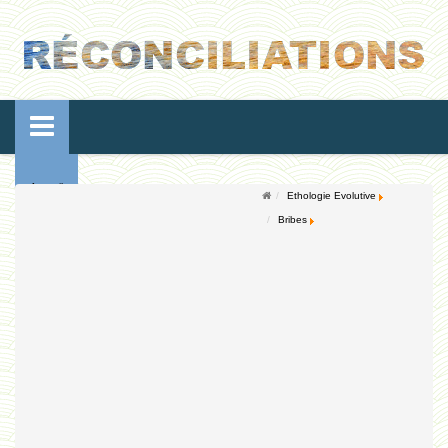
Accueil
Ethologie Evolutive
Bribes
Conférences
Ressources de vie
Ressources de reproduction
Ethologie Evolutive