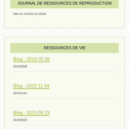
humain 08 - 16 décembre 2024
JOURNAL DE RESSOURCES DE REPRODUCTION
Has no connect to show!
évolution 09 - 11 décembre 2024
sexualité 06 - 9 octobre 2024
RESSOURCES DE VIE
Blog - 2016 05 08
ressources de vie 04 - 26
20130508
Blog - 2015 11 04
mode de production industriel 01 -
20151104
vivant 09 - 24 septembre 2024
Blog - 2015 08 23
20150823