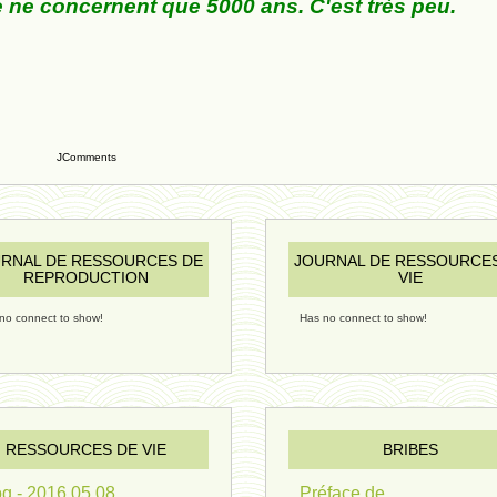
 ne concernent que 5000 ans. C'est très peu.
.
JComments
RNAL DE RESSOURCES DE
JOURNAL DE RESSOURCE
REPRODUCTION
VIE
no connect to show!
Has no connect to show!
RESSOURCES DE VIE
BRIBES
g - 2016 05 08
Préface de