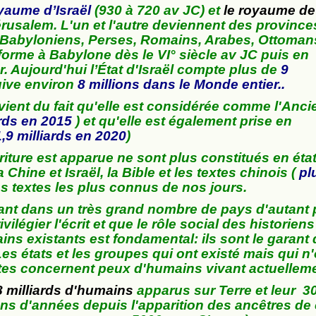
oyaume d’Israël
(930 à 720 av JC) et
le royaume de
érusalem. L'un et l'autre deviennent des province
 Babyloniens, Perses, Romains, Arabes, Ottoman
orme à Babylone dès le VI° siècle av JC puis en
. Aujourd'hui l’État d'Israël compte plus de
9
uive environ
8 millions dans le Monde entier
..
vient du fait qu'elle est considérée comme l'Anci
ards en 2015
) et qu'elle est également prise en
1,9 milliards en 2020
)
riture est apparue ne sont plus constitués en éta
Chine et Israël, la Bible et les textes chinois (
pl
les textes les plus connus de nos jours.
rtant dans un très grand nombre de pays d'autant 
ilégier l'écrit et que le rôle social des historiens
ns existants est fondamental: ils sont le garant
es états et les groupes qui ont existé mais qui n'
ites concernent peux d'humains vivant actuelleme
 milliards d'humains
apparus sur Terre et leur 3
ions d'années depuis l'apparition des ancêtres de