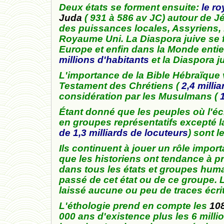
Deux états se forment ensuite:
le r
Juda
( 931 à 586 av JC) autour de J
des puissances locales, Assyriens,
Royaume Uni. La Diaspora juive se f
Europe et enfin dans la Monde entier
millions d'habitants
et la Diaspora j
L'importance de la Bible Hébraïque 
Testament des Chrétiens (
2,4 milli
considération par les Musulmans (
Étant donné que les peuples où l'éc
en groupes représentatifs excepté la 
de 1,3 milliards de locuteurs
) sont 
Ils continuent à jouer un rôle impo
que les historiens ont tendance à priv
dans tous les états et groupes humai
passé de cet état ou de ce groupe. L
laissé aucune ou peu de traces écr
L'éthologie prend en compte les
108
000 ans d'existence plus les 6 mill