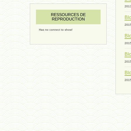
201
RESSOURCES DE
Blo
REPRODUCTION
201
Has no connect to show!
Blo
201
Blo
201
Blo
201