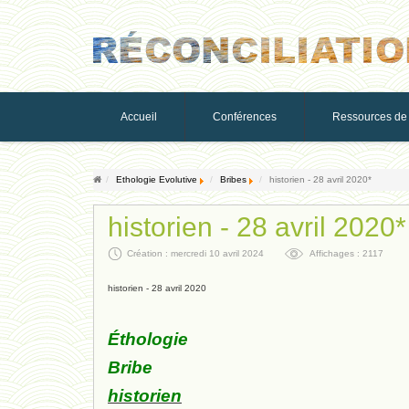
Accueil
Conférences
Ressources de 
Ethologie Evolutive
Bribes
historien - 28 avril 2020*
historien - 28 avril 2020*
Création : mercredi 10 avril 2024
Affichages : 2117
historien - 28 avril 2020
Éthologie
Bribe
historien