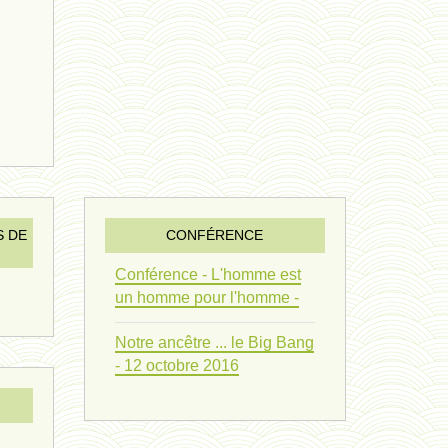
vivant 09 - 24 septembre 2024
humain 07 - 6 septembre 2024
évolution 08 - 20 août 2024
humain 06 - 6 août 2024
sous-groupe humain - 27 juillet
S DE
CONFÉRENCE
riche - 25 juillet 2024
Conférence - L'homme est
éternité 03 - 11 juillet 2024
un homme pour l'homme -
Introduction V1 - 6 juin 2024
Notre ancêtre ... le Big Bang
- 12 octobre 2016
extinction 07 - 18 mai 2024
biomasse - 10 mai 2024*