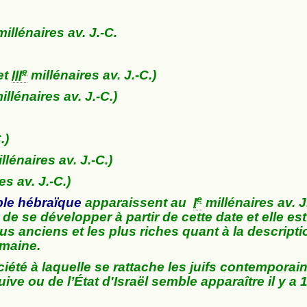
illénaires av. J.-C.
e
et
III
millénaires av. J.-C.)
illénaires av. J.-C.)
.)
llénaires av. J.-C.)
es av. J.-C.)
e
ble hébraïque
apparaissent au
I
millénaires av. J
de se développer à partir de cette date et elle est
lus anciens et les plus riches quant à la descripti
umaine.
ciété à laquelle se rattache les juifs contemporai
uive ou de l’État d'Israël semble apparaître il y a 