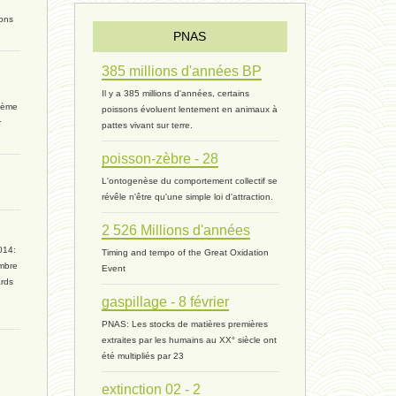
ions
ressources 02 - 30 avril 2024*
PNAS
humain 05 - 26 avril 2024*
385 millions d'années BP
Il y a 385 millions d'années, certains
univers 11 - 28 mars 2024*
rième
poissons évoluent lentement en animaux à
r
pattes vivant sur terre.
univers 10 - 7 mars 2024*
poisson-zèbre - 28
evolution 07 - 22 février 2024 *
L'ontogenèse du comportement collectif se
révêle n'être qu'une simple loi d'attraction.
penser 01 - 9 février 2024 *
2 526 Millions d'années
014:
Timing and tempo of the Great Oxidation
univers 09 V4 - 26 janvier 2024 *
mbre
Event
ards
Pourquoi ? 02 ( relue) - 19
gaspillage - 8 février
PNAS: Les stocks de matières premières
vivant 08 - V2 - 18 janvier 2024 *
extraites par les humains au XX° siècle ont
été multipliés par 23
Pourquoi ? - 1 décembre 2023 *
extinction 02 - 2