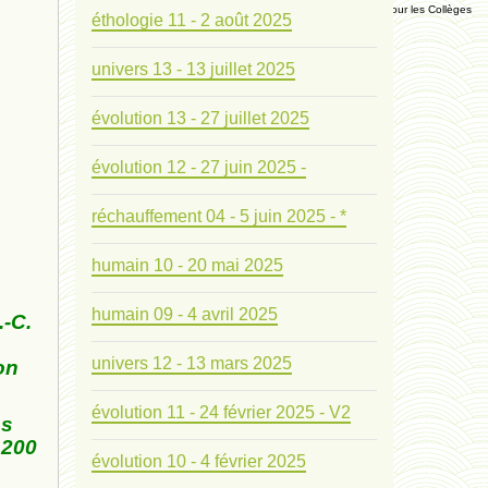
Manuel Universel d'Ethologie pour les Collèges
éthologie 11 - 2 août 2025
univers 13 - 13 juillet 2025
Journal
évolution 13 - 27 juillet 2025
Liens
évolution 12 - 27 juin 2025 -
Liens personnels
réchauffement 04 - 5 juin 2025 - *
Blogs supprimés
humain 10 - 20 mai 2025
Futura Sciences
humain 09 - 4 avril 2025
.-C.
univers 12 - 13 mars 2025
on
Mentions légales
évolution 11 - 24 février 2025 - V2
ns
Contact
1200
évolution 10 - 4 février 2025