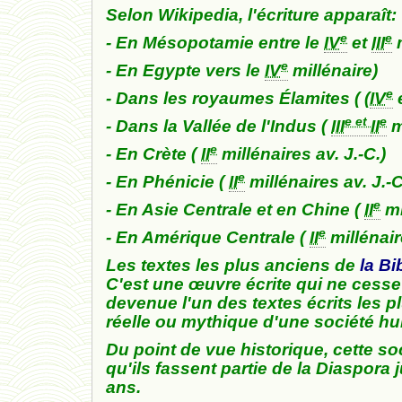
Selon
Wikipedia
, l'écriture apparaît:
e
e
- En Mésopotamie entre le
IV
et
III
m
e
- En Egypte vers le
IV
millénaire)
e
- Dans les royaumes Élamites ( (
IV
e et
e
- Dans la Vallée de l'Indus (
III
II
m
e
- En Crète (
II
millénaires av. J.-C.)
e
- En Phénicie (
II
millénaires av. J.-C
e
- En Asie Centrale et en Chine (
II
mi
e
- En Amérique Centrale (
II
millénair
Les textes les plus anciens de
l
a Bi
C'est une œuvre écrite qui ne cesse 
devenue l'un des textes écrits les p
réelle ou mythique d'une société h
Du point de vue historique, cette so
qu'ils fassent partie de la Diaspora j
ans.