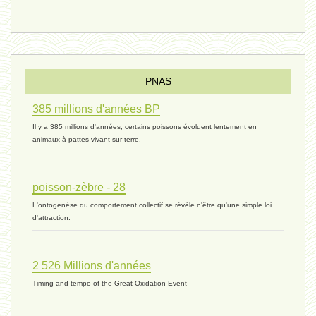
vivant 08 - V2 - 18 janvier 2024 *
Pourquoi ? - 1 décembre 2023 *
PNAS
385 millions d'années BP
monogamie 03 - 21 novembre 2023 *
Il y a 385 millions d'années, certains poissons évoluent lentement en
animaux à pattes vivant sur terre.
histoire 07 - 16 novembre 2023 *
poisson-zèbre - 28
L'ontogenèse du comportement collectif se révêle n'être qu'une simple loi
évolution 06 - 9 novembre 2023 *
d'attraction.
2 526 Millions d'années
vivant 07 - 22 octobre 2023 *
Timing and tempo of the Great Oxidation Event