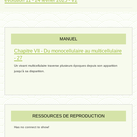
évolution 11 - 24 février 2025 - V2
évolution 10 - 4 février 2025
MANUEL
réconciliations 04 - 26 janvier
Chapitre VII - Du monocellulaire au multicellulaire
- 27
Un vivant multicellulaire traverse plusieurs époques depuis son apparition
réchauffement 03 - 26 janvier 2025
jusqu'à sa disparition.
ressources de vie 06 - 15 janvier
ressources de vie 05 - 23 décembre
RESSOURCES DE REPRODUCTION
Has no connect to show!