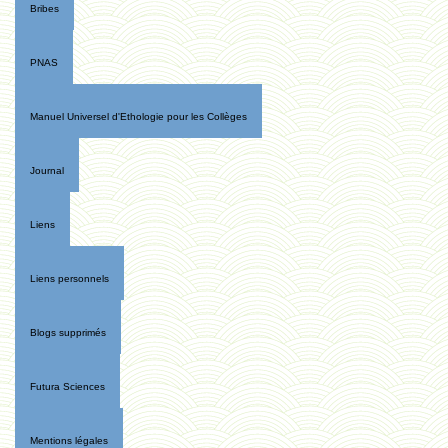
Bribes
PNAS
Manuel Universel d'Ethologie pour les Collèges
Journal
Liens
Liens personnels
Blogs supprimés
Futura Sciences
Mentions légales