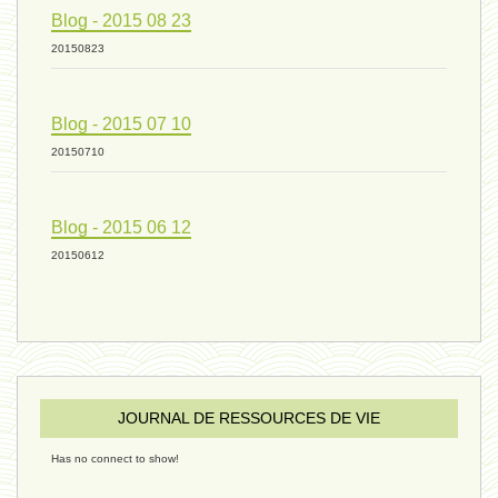
vivant 09 - 24 septembre 2024
Blog - 2015 08 23
20150823
humain 07 - 6 septembre 2024
Blog - 2015 07 10
20150710
évolution 08 - 20 août 2024
Blog - 2015 06 12
humain 06 - 6 août 2024
20150612
sous-groupe humain - 27 juillet
JOURNAL DE RESSOURCES DE VIE
riche - 25 juillet 2024
Has no connect to show!