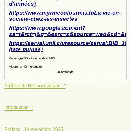
d'années)
https://www.myrmecofourmis.fr/La-vie-en-
societe-chez-les-insectes
https://www.google.com/url?
sa=t&rct=j&q=&esrc=s&source=web&cd=
https://serval.unil.ch/resource/serval:BIB_
(rats taupes)
Copyright GS - 1 décembre 2021
Ajouter un Commentaire
JComments
Préface de Réconciliations - *
Introduction -*
Préface - 14 novembre 2025