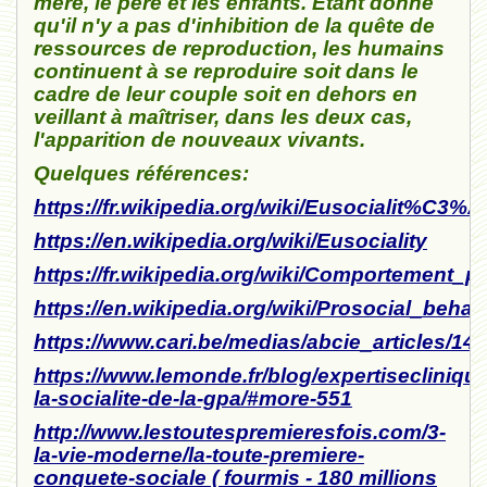
mère, le père et les enfants. Etant donné
qu'il n'y a pas d'inhibition de la quête de
ressources de reproduction, les humains
continuent à se reproduire soit dans le
cadre de leur couple soit en dehors en
veillant à maîtriser, dans les deux cas,
l'apparition de nouveaux vivants.
Quelques références:
https://fr.wikipedia.org/wiki/Eusocialit%C3%A
https://en.wikipedia.org/wiki/Eusociality
https://fr.wikipedia.org/wiki/Comportement_p
https://en.wikipedia.org/wiki/Prosocial_behav
https://www.cari.be/medias/abcie_articles/148
https://www.lemonde.fr/blog/expertisecliniqu
la-socialite-de-la-gpa/#more-551
http://www.lestoutespremieresfois.com/3-
la-vie-moderne/la-toute-premiere-
conquete-sociale ( fourmis - 180 millions