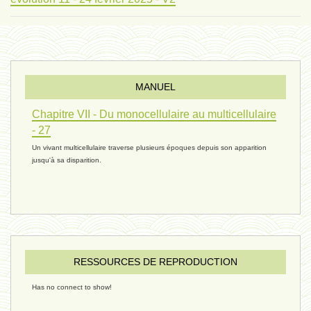
évolution 10 - 4 février 2025
MANUEL
réconciliations 04 - 26 janvier
Chapitre VII - Du monocellulaire au multicellulaire
- 27
Un vivant multicellulaire traverse plusieurs époques depuis son apparition
réchauffement 03 - 26 janvier 2025
jusqu'à sa disparition.
ressources de vie 06 - 15 janvier
ressources de vie 05 - 23 décembre
RESSOURCES DE REPRODUCTION
Has no connect to show!