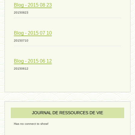
vivant 09 - 24 septembre 2024
Blog - 2015 08 23
20150823
humain 07 - 6 septembre 2024
Blog - 2015 07 10
20150710
évolution 08 - 20 août 2024
Blog - 2015 06 12
humain 06 - 6 août 2024
20150612
sous-groupe humain - 27 juillet
JOURNAL DE RESSOURCES DE VIE
riche - 25 juillet 2024
Has no connect to show!