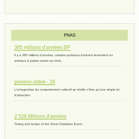
vivant 08 - V2 - 18 janvier 2024 *
Pourquoi ? - 1 décembre 2023 *
PNAS
385 millions d'années BP
monogamie 03 - 21 novembre 2023 *
Il y a 385 millions d'années, certains poissons évoluent lentement en
animaux à pattes vivant sur terre.
histoire 07 - 16 novembre 2023 *
poisson-zèbre - 28
L'ontogenèse du comportement collectif se révêle n'être qu'une simple loi
évolution 06 - 9 novembre 2023 *
d'attraction.
2 526 Millions d'années
vivant 07 - 22 octobre 2023 *
Timing and tempo of the Great Oxidation Event