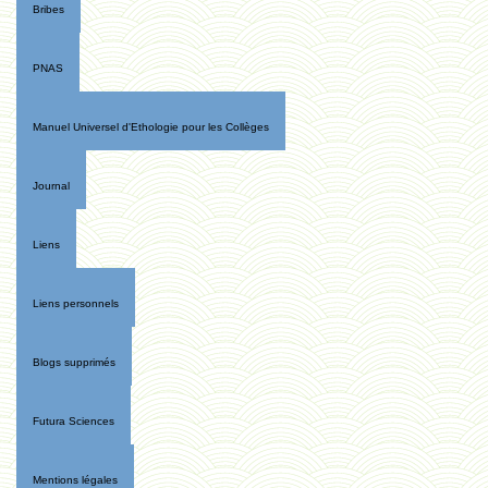
Bribes
PNAS
Manuel Universel d'Ethologie pour les Collèges
Journal
Liens
Liens personnels
Blogs supprimés
Futura Sciences
Mentions légales