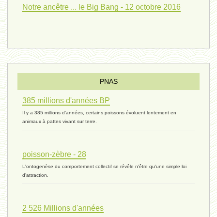
Notre ancêtre ... le Big Bang - 12 octobre 2016
vivant 08 - V2 - 18 janvier 2024 *
Pourquoi ? - 1 décembre 2023 *
PNAS
385 millions d'années BP
monogamie 03 - 21 novembre 2023 *
Il y a 385 millions d'années, certains poissons évoluent lentement en
animaux à pattes vivant sur terre.
histoire 07 - 16 novembre 2023 *
poisson-zèbre - 28
L'ontogenèse du comportement collectif se révêle n'être qu'une simple loi
évolution 06 - 9 novembre 2023 *
d'attraction.
2 526 Millions d'années
vivant 07 - 22 octobre 2023 *