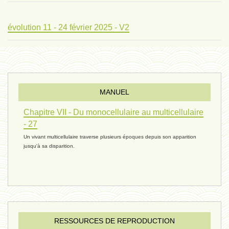
évolution 11 - 24 février 2025 - V2
évolution 10 - 4 février 2025
MANUEL
réconciliations 04 - 26 janvier
Chapitre VII - Du monocellulaire au multicellulaire
- 27
Un vivant multicellulaire traverse plusieurs époques depuis son apparition
réchauffement 03 - 26 janvier 2025
jusqu'à sa disparition.
ressources de vie 06 - 15 janvier
ressources de vie 05 - 23 décembre
RESSOURCES DE REPRODUCTION