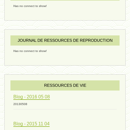
Has no connect to show!
penser 02 - 21 décembre 2024
humain 08 - 16 décembre 2024
JOURNAL DE RESSOURCES DE REPRODUCTION
Has no connect to show!
évolution 09 - 11 décembre 2024
sexualité 06 - 9 octobre 2024
RESSOURCES DE VIE
Blog - 2016 05 08
ressources de vie 04 - 26
20130508
Blog - 2015 11 04
mode de production industriel 01 -