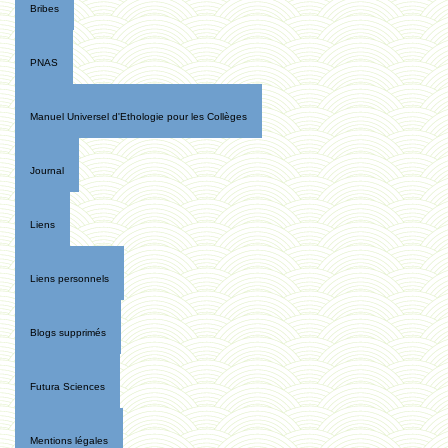
Bribes
PNAS
Manuel Universel d'Ethologie pour les Collèges
Journal
Liens
Liens personnels
Blogs supprimés
Futura Sciences
Mentions légales