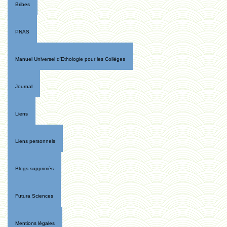
Bribes
PNAS
Manuel Universel d'Ethologie pour les Collèges
Journal
Liens
Liens personnels
Blogs supprimés
Futura Sciences
Mentions légales