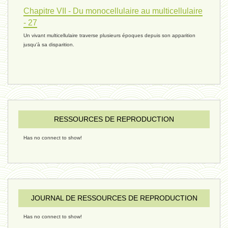
réconciliations 04 - 26 janvier
Chapitre VII - Du monocellulaire au multicellulaire
- 27
Un vivant multicellulaire traverse plusieurs époques depuis son apparition
réchauffement 03 - 26 janvier 2025
jusqu'à sa disparition.
ressources de vie 06 - 15 janvier
ressources de vie 05 - 23 décembre
RESSOURCES DE REPRODUCTION
Has no connect to show!
penser 02 - 21 décembre 2024
humain 08 - 16 décembre 2024
JOURNAL DE RESSOURCES DE REPRODUCTION
Has no connect to show!