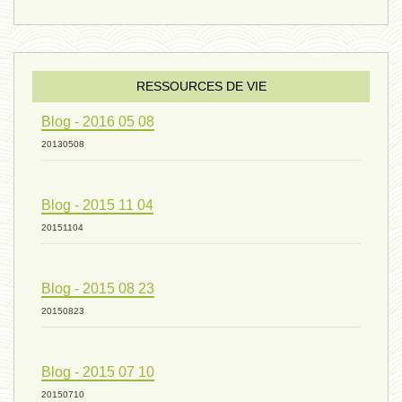
évolution 09 - 11 décembre 2024
sexualité 06 - 9 octobre 2024
RESSOURCES DE VIE
Blog - 2016 05 08
ressources de vie 04 - 26
20130508
Blog - 2015 11 04
mode de production industriel 01 -
20151104
vivant 09 - 24 septembre 2024
Blog - 2015 08 23
20150823
humain 07 - 6 septembre 2024
Blog - 2015 07 10
20150710