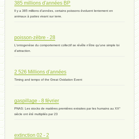
385 millions d'années BP
monogamie 03 - 21 novembre 2023 *
Il y a 385 millions d'années, certains poissons évoluent lentement en
animaux à pattes vivant sur terre.
histoire 07 - 16 novembre 2023 *
poisson-zèbre - 28
L'ontogenèse du comportement collectif se révêle n'être qu'une simple loi
évolution 06 - 9 novembre 2023 *
d'attraction.
2 526 Millions d'années
vivant 07 - 22 octobre 2023 *
Timing and tempo of the Great Oxidation Event
vivant 06 - 19 octobre 2023 *
gaspillage - 8 février
PNAS: Les stocks de matières premières extraites par les humains au XX°
siècle ont été multipliés par 23
concurrence 03 - 2 octobre 2023 *
extinction 02 - 2