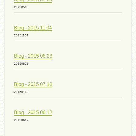
ressources de vie 04 - 26
20130508
Blog - 2015 11 04
mode de production industriel 01 -
20151104
vivant 09 - 24 septembre 2024
Blog - 2015 08 23
20150823
humain 07 - 6 septembre 2024
Blog - 2015 07 10
20150710
évolution 08 - 20 août 2024
Blog - 2015 06 12
humain 06 - 6 août 2024
20150612