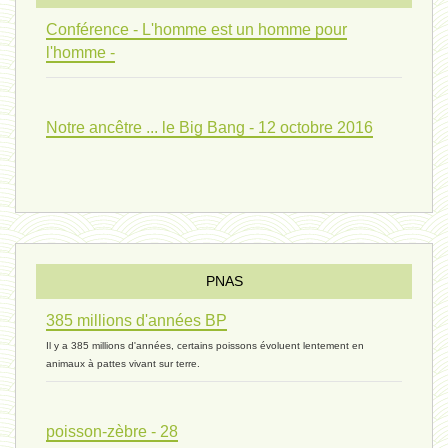
univers 09 V4 - 26 janvier 2024 *
Conférence - L'homme est un homme pour
l'homme -
Pourquoi ? 02 ( relue) - 19
Notre ancêtre ... le Big Bang - 12 octobre 2016
vivant 08 - V2 - 18 janvier 2024 *
Pourquoi ? - 1 décembre 2023 *
PNAS
385 millions d'années BP
monogamie 03 - 21 novembre 2023 *
Il y a 385 millions d'années, certains poissons évoluent lentement en
animaux à pattes vivant sur terre.
histoire 07 - 16 novembre 2023 *
poisson-zèbre - 28