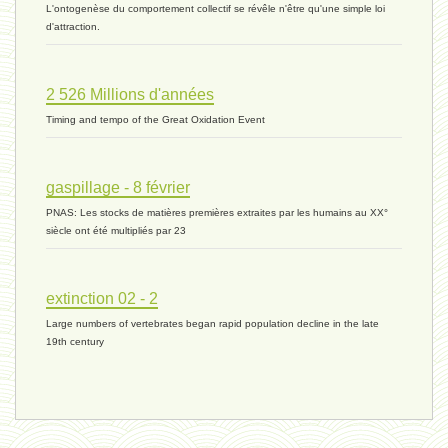
L'ontogenèse du comportement collectif se révêle n'être qu'une simple loi
évolution 06 - 9 novembre 2023 *
d'attraction.
2 526 Millions d'années
vivant 07 - 22 octobre 2023 *
Timing and tempo of the Great Oxidation Event
vivant 06 - 19 octobre 2023 *
gaspillage - 8 février
PNAS: Les stocks de matières premières extraites par les humains au XX°
siècle ont été multipliés par 23
concurrence 03 - 2 octobre 2023 *
extinction 02 - 2
Large numbers of vertebrates began rapid population decline in the late
externalité - 29 septembre 2023 *
19th century
tinbergen - 14 septembre 2023 *