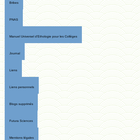
Bribes
PNAS
Manuel Universel d'Ethologie pour les Collèges
Journal
Liens
Liens personnels
Blogs supprimés
Futura Sciences
Mentions légales