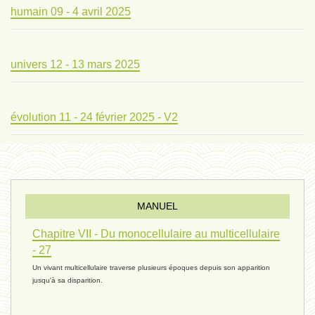
humain 09 - 4 avril 2025
univers 12 - 13 mars 2025
évolution 11 - 24 février 2025 - V2
évolution 10 - 4 février 2025
MANUEL
réconciliations 04 - 26 janvier
Chapitre VII - Du monocellulaire au multicellulaire
- 27
Un vivant multicellulaire traverse plusieurs époques depuis son apparition
réchauffement 03 - 26 janvier 2025
jusqu'à sa disparition.