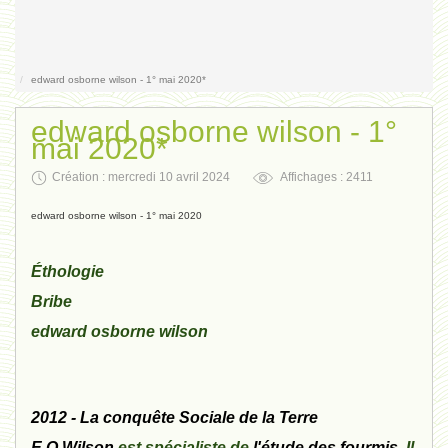
Contact
edward osborne wilson - 1° mai 2020*
edward osborne wilson - 1°
mai 2020*
Création : mercredi 10 avril 2024
Affichages : 2411
edward osborne wilson - 1° mai 2020
Éthologie
Bribe
edward osborne wilson
2012 -
La conquête Sociale de la Terre
E O Wilson
est spécialiste de
l'étude des fourmis
. Il