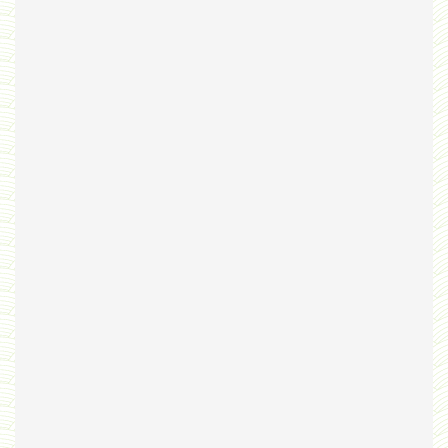
Bribes
PNAS
Manuel Universel d'Ethologie pour les Collèges
Journal
Liens
Liens personnels
Blogs supprimés
Futura Sciences
Mentions légales