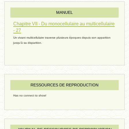
MANUEL
réconciliations 04 - 26 janvier
Chapitre VII - Du monocellulaire au multicellulaire
- 27
Un vivant multicellulaire traverse plusieurs époques depuis son apparition
réchauffement 03 - 26 janvier 2025
jusqu'à sa disparition.
ressources de vie 06 - 15 janvier
ressources de vie 05 - 23 décembre
RESSOURCES DE REPRODUCTION
Has no connect to show!
penser 02 - 21 décembre 2024
humain 08 - 16 décembre 2024