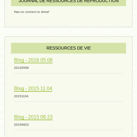
JOURNAL DE RESSOURCES DE REPRODUCTION
Has no connect to show!
évolution 09 - 11 décembre 2024
sexualité 06 - 9 octobre 2024
RESSOURCES DE VIE
Blog - 2016 05 08
ressources de vie 04 - 26
20130508
Blog - 2015 11 04
mode de production industriel 01 -
20151104
vivant 09 - 24 septembre 2024
Blog - 2015 08 23
20150823
humain 07 - 6 septembre 2024