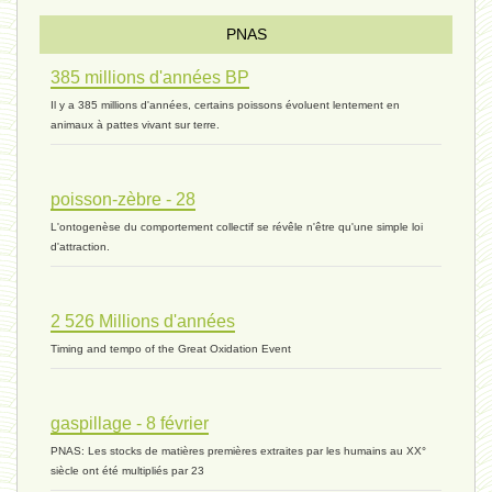
Pourquoi ? - 1 décembre 2023 *
PNAS
385 millions d'années BP
monogamie 03 - 21 novembre 2023 *
Il y a 385 millions d'années, certains poissons évoluent lentement en
animaux à pattes vivant sur terre.
histoire 07 - 16 novembre 2023 *
poisson-zèbre - 28
L'ontogenèse du comportement collectif se révêle n'être qu'une simple loi
évolution 06 - 9 novembre 2023 *
d'attraction.
2 526 Millions d'années
vivant 07 - 22 octobre 2023 *
Timing and tempo of the Great Oxidation Event
vivant 06 - 19 octobre 2023 *
gaspillage - 8 février
PNAS: Les stocks de matières premières extraites par les humains au XX°
siècle ont été multipliés par 23