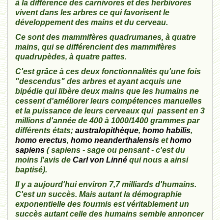
à la différence des carnivores et des herbivores
vivent dans les arbres ce qui favorisent le
développement des mains et du cerveau.
Ce sont des mammifères quadrumanes, à quatre
mains, qui se différencient des mammifères
quadrupèdes, à quatre pattes.
C'est grâce à ces deux fonctionnalités qu'une fois
"descendus" des arbres et ayant acquis une
bipédie qui libère deux mains que les humains ne
cessent d'améliorer leurs compétences manuelles
et la puissance de leurs cerveaux qui passent en 3
millions d'année de 400 à 1000/1400 grammes par
différents états;
australopithèque
,
homo habilis
,
homo erectus
,
homo neanderthalensis
et
homo
sapiens
( sapiens - sage ou pensant - c'est du
moins l'avis de
Carl von Linné
qui nous a ainsi
baptisé).
Il y a aujourd'hui environ 7,7 milliards d'humains.
C'est un succès. Mais autant la démographie
exponentielle des fourmis est véritablement un
succès autant celle des humains semble annoncer