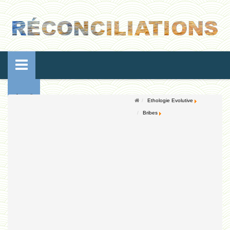
Accueil
Ethologie Evolutive
Bribes
Conférences
Ressources de vie
Ressources de reproduction
Ethologie Evolutive