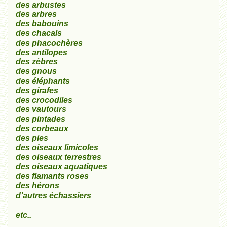
des arbustes
des arbres
des babouins
des chacals
des phacochères
d
es antilopes
des
zèbres
des
gnous
des
éléphants
des
girafes
des crocodiles
des vautours
des pintades
des corbeaux
des pies
des oiseaux
limicoles
des oiseaux terrestres
des oiseaux aquatiques
des flamants roses
des hérons
d’
autres
échassiers
etc..