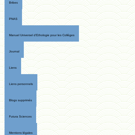
Bribes
PNAS
Manuel Universel d'Ethologie pour les Collèges
Journal
Liens
Liens personnels
Blogs supprimés
Futura Sciences
Mentions légales