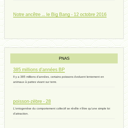
Pourquoi ? 02 ( relue) - 19
Notre ancêtre ... le Big Bang - 12 octobre 2016
vivant 08 - V2 - 18 janvier 2024 *
Pourquoi ? - 1 décembre 2023 *
PNAS
385 millions d'années BP
monogamie 03 - 21 novembre 2023 *
Il y a 385 millions d'années, certains poissons évoluent lentement en
animaux à pattes vivant sur terre.
histoire 07 - 16 novembre 2023 *
poisson-zèbre - 28
L'ontogenèse du comportement collectif se révêle n'être qu'une simple loi
évolution 06 - 9 novembre 2023 *
d'attraction.