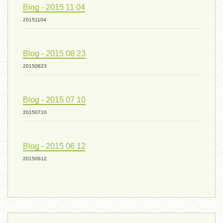
Blog - 2015 11 04
mode de production industriel 01 -
20151104
vivant 09 - 24 septembre 2024
Blog - 2015 08 23
20150823
humain 07 - 6 septembre 2024
Blog - 2015 07 10
20150710
évolution 08 - 20 août 2024
Blog - 2015 06 12
humain 06 - 6 août 2024
20150612
sous-groupe humain - 27 juillet