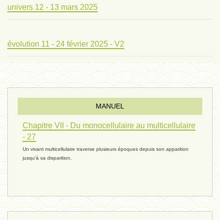
univers 12 - 13 mars 2025
évolution 11 - 24 février 2025 - V2
évolution 10 - 4 février 2025
MANUEL
réconciliations 04 - 26 janvier
Chapitre VII - Du monocellulaire au multicellulaire
- 27
Un vivant multicellulaire traverse plusieurs époques depuis son apparition
réchauffement 03 - 26 janvier 2025
jusqu'à sa disparition.
ressources de vie 06 - 15 janvier