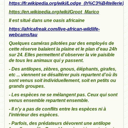
https://fr.wikipedia.org/wiki/Lodge_
(h%C3%B4tellerie)
https://en.wikipedia.org/wiki/Groot_Marico
Il est situé dans une oasis africaine
https://africafreak.com/live-african-wildlife-
webcams/tau
Quelques caméras pilotées par des employés de
cette réserve balaient la plaine et le plan d'eau 24h
sur 24. Elles permettent d'observer la vie paisible
de tous les animaux qui y passent.
- Des antilopes, zèbres, gnous, éléphants, girafes,
etc ... viennent se désaltérer puis repartent d'où ils
sont venus soit individuellement, soit en petits ou
grands groupes.
- Les espèces ne se mélangent pas. Ceux qui sont
venus ensemble repartent ensemble.
- Il n'y a pas de conflits entre les espèces ni à
l'intérieur des espèces.
- Parfois, des prédateurs dévorent une antilope