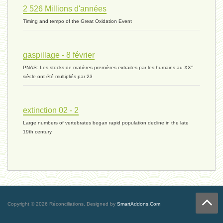
2 526 Millions d'années
vivant 07 - 22 octobre 2023 *
Timing and tempo of the Great Oxidation Event
vivant 06 - 19 octobre 2023 *
gaspillage - 8 février
PNAS: Les stocks de matières premières extraites par les humains au XX°
siècle ont été multipliés par 23
concurrence 03 - 2 octobre 2023 *
extinction 02 - 2
Large numbers of vertebrates began rapid population decline in the late
externalité - 29 septembre 2023 *
19th century
tinbergen - 14 septembre 2023 *
génocide - 9 septembre 2023 *
Copyright © 2026 Réconciliations.
Designed by
SmartAddons.Com