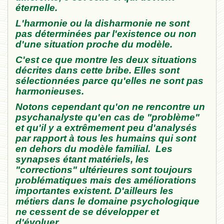
éternelle.
L'
harmonie
ou la disharmonie n
e sont
pas déterminées par l
'existence ou non
d'une situation proc
he du modèle.
C'est ce que montre les deux
situations
décrites dans cette
bribe
.
E
lles
sont
sélectionnées parce qu
'
elle
s ne
sont
pas
harmonieu
ses.
Notons cep
e
ndant qu'
o
n ne rencontre un
psychan
al
y
ste qu'en cas de "p
roblème"
et
qu'i
l y a extrêmement peu d'analysés
par rapport
à tous les h
u
mains
qui sont
en dehors du modèle familial. Les
synapses étant matériels, les
"corrections" ultérieures sont toujours
problématiques mais des améliorations
importantes existent. D'ailleurs les
métiers dans le domaine psychologique
ne cessent de se développer et
d'évoluer.