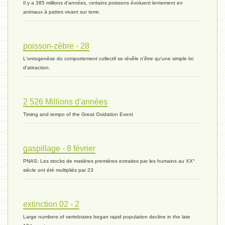
Il y a 385 millions d'années, certains poissons évoluent lentement en
animaux à pattes vivant sur terre.
histoire 07 - 16 novembre 2023 *
poisson-zèbre - 28
L'ontogenèse du comportement collectif se révêle n'être qu'une simple loi
évolution 06 - 9 novembre 2023 *
d'attraction.
2 526 Millions d'années
vivant 07 - 22 octobre 2023 *
Timing and tempo of the Great Oxidation Event
vivant 06 - 19 octobre 2023 *
gaspillage - 8 février
PNAS: Les stocks de matières premières extraites par les humains au XX°
siècle ont été multipliés par 23
concurrence 03 - 2 octobre 2023 *
extinction 02 - 2
Large numbers of vertebrates began rapid population decline in the late
externalité - 29 septembre 2023 *