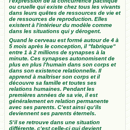
l'expression de la concurrence pacifique
ou cruelle qui existe chez tou
s les vivants
dans leurs quêtes de ressources de vie et
de ressources de reproduction
. Elle
s
existent
à l'intérieur
du modèle comme
dans
les sit
uations qui y dérogent.
Quand
le cerveau est formé autour de 4 à
5 mois après le conception, il "fab
rique"
entre 1 à 2
milli
ons de synapses à la
minute
.
Ces sy
napses
autonomisent de
plus en plus l'humain dans son corps et
dans son existence
relationnelle. Il
apprend à maîtriser son corps et il
découvre sa famille
et toutes
ses
relatio
ns humaines. Pendant les
premières années de sa vie, il est
général
ement en relation
perm
a
n
ente
avec s
es parents. C'est ai
nsi qu
'ils
deviennent ses parents éterne
ls
.
S'il se retrouve dans une situation
différente, c'est
celle-ci
qui devient