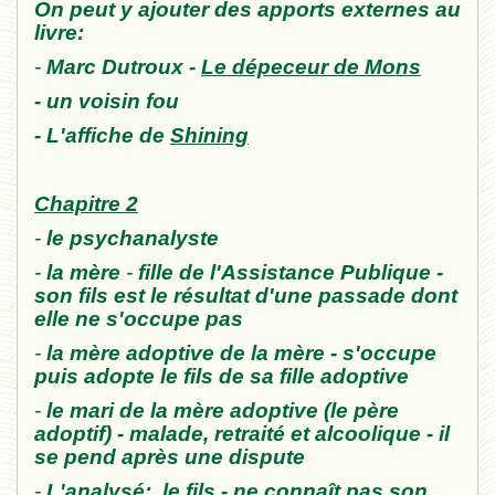
On peut y ajouter des apports externes au
livre:
-
Marc Dutroux
-
Le dépeceur de Mons
- un voisin fou
- L'affiche de
Shining
Chapitre 2
-
le psychanalyste
-
la mère
-
fille de l'Assist
ance Publ
ique -
so
n
fils est le résultat d'une passade
dont
e
lle
ne s'occupe pas
-
la mère adoptive de la mère
- s'occupe
puis ad
opte le fils de sa fille adoptive
-
le mari
de la mère adoptive
(le père
adoptif)
-
malade, retraité et alcoolique -
il
se pend après une dispute
-
L'analysé: le fils - ne connaît pas son