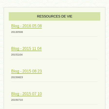
sexualité 06 - 9 octobre 2024
RESSOURCES DE VIE
Blog - 2016 05 08
ressources de vie 04 - 26
20130508
Blog - 2015 11 04
mode de production industriel 01 -
20151104
vivant 09 - 24 septembre 2024
Blog - 2015 08 23
20150823
humain 07 - 6 septembre 2024
Blog - 2015 07 10
20150710
évolution 08 - 20 août 2024