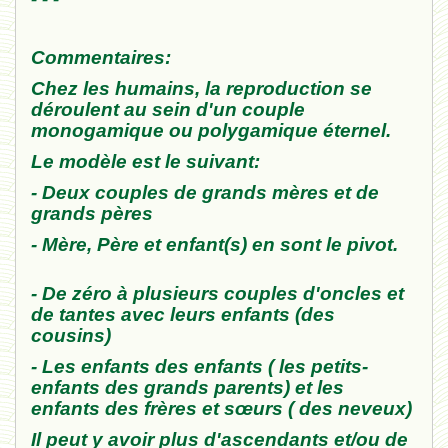
Commentaires:
Chez
les humains, la reproduction se
déroulent au sein d'un couple
monogamique ou
polygamique éternel.
Le modèle est le suivant:
- Deux
couples de grands
mères et de
g
ran
ds pères
-
Mère
,
Père et
e
nfant(s) en sont le pivot.
- De zéro
à pl
usieurs couples d
'oncles et
de t
a
ntes avec
leurs enfants (des
cousins
)
- L
es enfants des enfants ( les petits-
enfants des gran
ds parents) et les
enfants des frères et
sœurs (
d
es neveux)
Il peut y avoir
plus d'ascendan
ts et/ou de