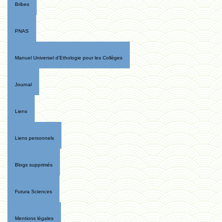
Bribes
PNAS
Manuel Universel d'Ethologie pour les Collèges
Journal
Liens
Liens personnels
Blogs supprimés
Futura Sciences
Mentions légales