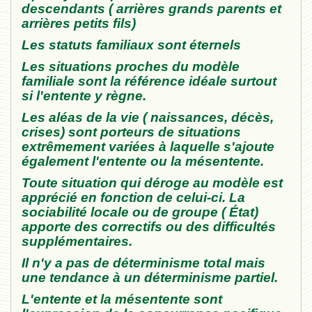
descendants ( arrières grands parents et
arrières petits fils)
Les
statuts familiaux
sont éternel
s
Les situations proches du modèle
familiale sont la référence
idéale surtout
si l'entente y règne.
Les aléas de la vie ( naissances, décès,
crises)
sont porteurs de sit
uations
extrêmement
variées
à laquelle
s'
ajoute
également
l
'ente
nte
ou
la
mésent
ente.
Toute situation qui déroge
au modèle est
apprécié
en fonction de celui-ci. La
socia
bilité locale ou
d
e groupe (
État
)
apporte des correctifs ou des
difficultés
supplém
entai
res.
Il n'y a pas de détermi
nisme total mais
une tendance
à un déterminism
e partie
l.
L
'entente et la mésentente sont