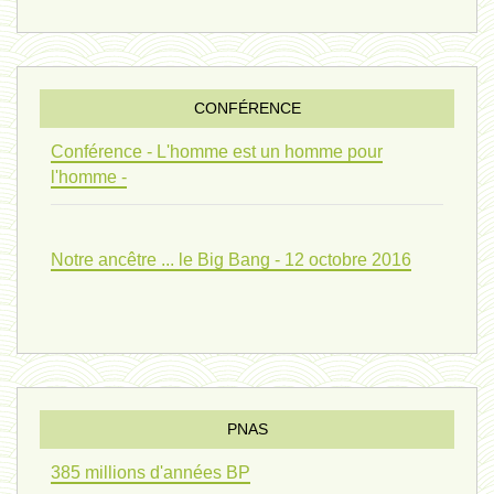
penser 01 - 9 février 2024 *
CONFÉRENCE
univers 09 V4 - 26 janvier 2024 *
Conférence - L'homme est un homme pour
l'homme -
Pourquoi ? 02 ( relue) - 19
Notre ancêtre ... le Big Bang - 12 octobre 2016
vivant 08 - V2 - 18 janvier 2024 *
Pourquoi ? - 1 décembre 2023 *
PNAS
385 millions d'années BP
monogamie 03 - 21 novembre 2023 *