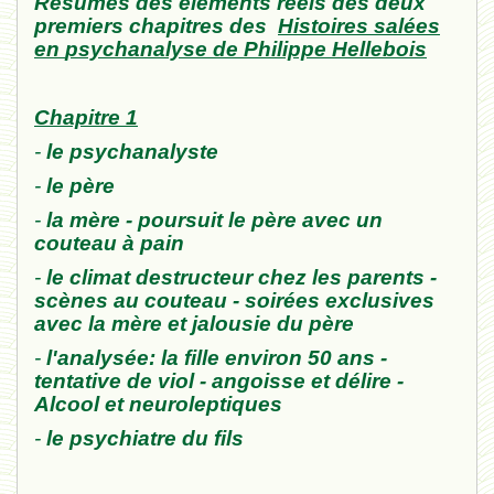
Résumés des éléments réels
d
es
d
eux
premiers chapitres
des
Histoires salées
en
psychanalyse
de
Philippe Hellebois
Chapitre 1
-
le psychanalyste
-
le père
-
la mère
- poursuit le père avec
un
couteau
à pain
-
le climat destructeur
chez les parents
-
scènes au couteau - soirées exclusives
avec la mère
et
jalousie du père
-
l'analysée: la fille environ 50 ans
-
tentative
de viol - angoisse et délire
-
Alcool et neuroleptiques
-
le psychiatr
e du fils