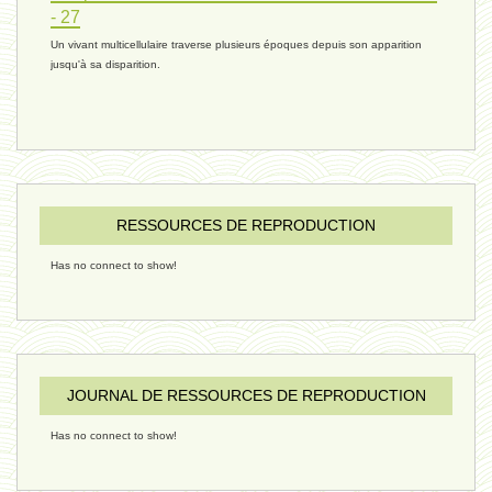
- 27
Un vivant multicellulaire traverse plusieurs époques depuis son apparition
réchauffement 03 - 26 janvier 2025
jusqu'à sa disparition.
ressources de vie 06 - 15 janvier
ressources de vie 05 - 23 décembre
RESSOURCES DE REPRODUCTION
Has no connect to show!
penser 02 - 21 décembre 2024
humain 08 - 16 décembre 2024
JOURNAL DE RESSOURCES DE REPRODUCTION
Has no connect to show!
évolution 09 - 11 décembre 2024