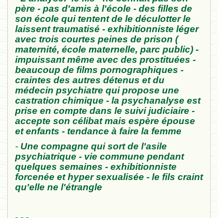
père - pas d
'amis à l'école - des filles de
son école qui tentent de le décul
otter le
laissent
traumatisé -
exhibitionniste
léger
avec tr
ois courtes peine
s de prison (
maternité, école materne
lle, parc public) -
impuissant mêm
e avec des pr
os
tituées -
beaucoup de
films pornographiques -
craintes des autres détenus et du
médecin psychiatre qui propose une
castration chimique - la psychanalyse est
prise en compte dans le suivi judiciaire -
accepte son célibat mais espère épouse
et enfants - tendance à faire la femme
-
Une
compagne
qui sort de l'asile
psychiatri
que - vie commune pendant
quelques semaines - exhibitionn
iste
forcenée et hyper
sexualisée
-
le fils
craint
qu'elle ne l'étran
gle
- - -