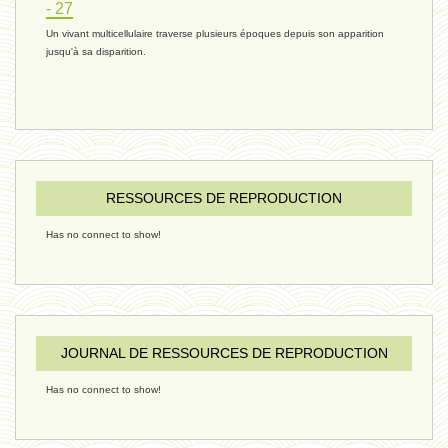
- 27
Un vivant multicellulaire traverse plusieurs époques depuis son apparition
réchauffement 03 - 26 janvier 2025
jusqu'à sa disparition.
ressources de vie 06 - 15 janvier
ressources de vie 05 - 23 décembre
RESSOURCES DE REPRODUCTION
Has no connect to show!
penser 02 - 21 décembre 2024
humain 08 - 16 décembre 2024
JOURNAL DE RESSOURCES DE REPRODUCTION
Has no connect to show!
évolution 09 - 11 décembre 2024