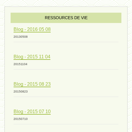
sexualité 06 - 9 octobre 2024
RESSOURCES DE VIE
Blog - 2016 05 08
ressources de vie 04 - 26
20130508
Blog - 2015 11 04
mode de production industriel 01 -
20151104
vivant 09 - 24 septembre 2024
Blog - 2015 08 23
20150823
humain 07 - 6 septembre 2024
Blog - 2015 07 10
20150710
évolution 08 - 20 août 2024