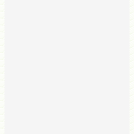
Bribes
PNAS
Manuel Universel d'Ethologie pour les Collèges
Journal
Liens
Liens personnels
Blogs supprimés
Futura Sciences
Mentions légales