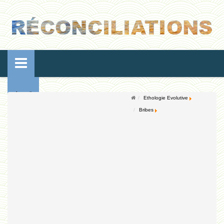
Accueil
Ethologie Evolutive
Bribes
Conférences
Ressources de vie
Ressources de reproduction
Ethologie Evolutive