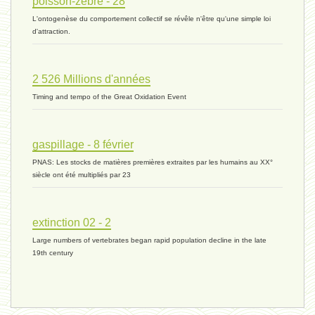
poisson-zèbre - 28
L'ontogenèse du comportement collectif se révêle n'être qu'une simple loi
évolution 06 - 9 novembre 2023 *
d'attraction.
2 526 Millions d'années
vivant 07 - 22 octobre 2023 *
Timing and tempo of the Great Oxidation Event
vivant 06 - 19 octobre 2023 *
gaspillage - 8 février
PNAS: Les stocks de matières premières extraites par les humains au XX°
siècle ont été multipliés par 23
concurrence 03 - 2 octobre 2023 *
extinction 02 - 2
Large numbers of vertebrates began rapid population decline in the late
externalité - 29 septembre 2023 *
19th century
tinbergen - 14 septembre 2023 *