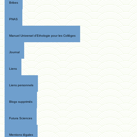
Bribes
PNAS
Manuel Universel d'Ethologie pour les Collèges
Journal
Liens
Liens personnels
Blogs supprimés
Futura Sciences
Mentions légales