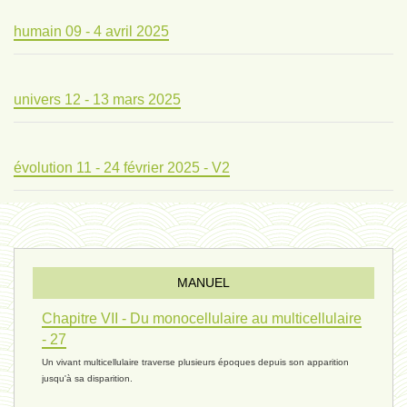
humain 09 - 4 avril 2025
univers 12 - 13 mars 2025
évolution 11 - 24 février 2025 - V2
évolution 10 - 4 février 2025
MANUEL
réconciliations 04 - 26 janvier
Chapitre VII - Du monocellulaire au multicellulaire
- 27
Un vivant multicellulaire traverse plusieurs époques depuis son apparition
réchauffement 03 - 26 janvier 2025
jusqu'à sa disparition.