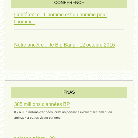
CONFÉRENCE
univers 09 V4 - 26 janvier 2024 *
Conférence - L'homme est un homme pour
l'homme -
Pourquoi ? 02 ( relue) - 19
Notre ancêtre ... le Big Bang - 12 octobre 2016
vivant 08 - V2 - 18 janvier 2024 *
Pourquoi ? - 1 décembre 2023 *
PNAS
385 millions d'années BP
monogamie 03 - 21 novembre 2023 *
Il y a 385 millions d'années, certains poissons évoluent lentement en
animaux à pattes vivant sur terre.
histoire 07 - 16 novembre 2023 *