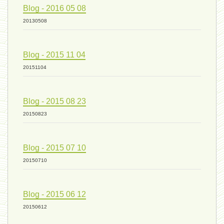
Blog - 2016 05 08
ressources de vie 04 - 26
20130508
Blog - 2015 11 04
mode de production industriel 01 -
20151104
vivant 09 - 24 septembre 2024
Blog - 2015 08 23
20150823
humain 07 - 6 septembre 2024
Blog - 2015 07 10
20150710
évolution 08 - 20 août 2024
Blog - 2015 06 12
humain 06 - 6 août 2024
20150612