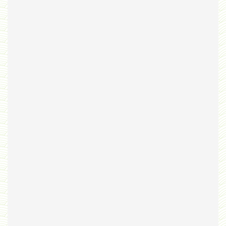
Bribes
PNAS
Manuel Universel d'Ethologie pour les Collèges
Journal
Liens
Liens personnels
Blogs supprimés
Futura Sciences
Mentions légales