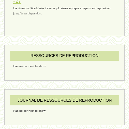
- 27
Un vivant multicellulaire traverse plusieurs époques depuis son apparition
réchauffement 03 - 26 janvier 2025
jusqu'à sa disparition.
ressources de vie 06 - 15 janvier
ressources de vie 05 - 23 décembre
RESSOURCES DE REPRODUCTION
Has no connect to show!
penser 02 - 21 décembre 2024
humain 08 - 16 décembre 2024
JOURNAL DE RESSOURCES DE REPRODUCTION
Has no connect to show!
évolution 09 - 11 décembre 2024