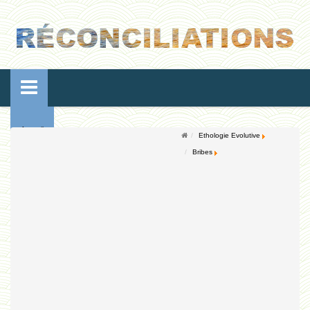
Accueil
Ethologie Evolutive
Bribes
Conférences
Ressources de vie
Ressources de reproduction
Ethologie Evolutive