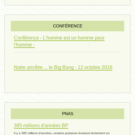
penser 01 - 9 février 2024 *
CONFÉRENCE
univers 09 V4 - 26 janvier 2024 *
Conférence - L'homme est un homme pour
l'homme -
Pourquoi ? 02 ( relue) - 19
Notre ancêtre ... le Big Bang - 12 octobre 2016
vivant 08 - V2 - 18 janvier 2024 *
Pourquoi ? - 1 décembre 2023 *
PNAS
385 millions d'années BP
monogamie 03 - 21 novembre 2023 *
Il y a 385 millions d'années, certains poissons évoluent lentement en