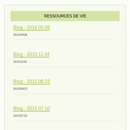
sexualité 06 - 9 octobre 2024
RESSOURCES DE VIE
Blog - 2016 05 08
ressources de vie 04 - 26
20130508
Blog - 2015 11 04
mode de production industriel 01 -
20151104
vivant 09 - 24 septembre 2024
Blog - 2015 08 23
20150823
humain 07 - 6 septembre 2024
Blog - 2015 07 10
20150710
évolution 08 - 20 août 2024