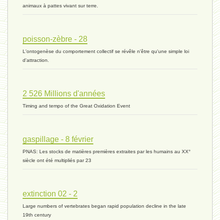
animaux à pattes vivant sur terre.
histoire 07 - 16 novembre 2023 *
poisson-zèbre - 28
L'ontogenèse du comportement collectif se révêle n'être qu'une simple loi
évolution 06 - 9 novembre 2023 *
d'attraction.
2 526 Millions d'années
vivant 07 - 22 octobre 2023 *
Timing and tempo of the Great Oxidation Event
vivant 06 - 19 octobre 2023 *
gaspillage - 8 février
PNAS: Les stocks de matières premières extraites par les humains au XX°
siècle ont été multipliés par 23
concurrence 03 - 2 octobre 2023 *
extinction 02 - 2
Large numbers of vertebrates began rapid population decline in the late
externalité - 29 septembre 2023 *
19th century