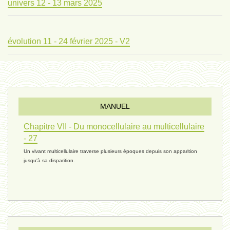
univers 12 - 13 mars 2025
évolution 11 - 24 février 2025 - V2
évolution 10 - 4 février 2025
MANUEL
réconciliations 04 - 26 janvier
Chapitre VII - Du monocellulaire au multicellulaire
- 27
Un vivant multicellulaire traverse plusieurs époques depuis son apparition
réchauffement 03 - 26 janvier 2025
jusqu'à sa disparition.
ressources de vie 06 - 15 janvier