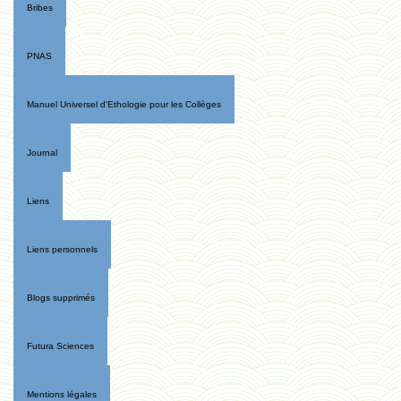
Bribes
PNAS
Manuel Universel d'Ethologie pour les Collèges
Journal
Liens
Liens personnels
Blogs supprimés
Futura Sciences
Mentions légales