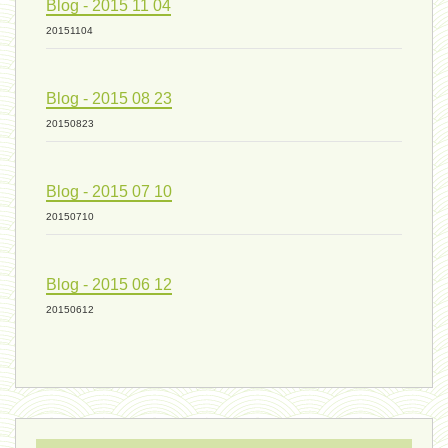
Blog - 2015 11 04
mode de production industriel 01 -
20151104
vivant 09 - 24 septembre 2024
Blog - 2015 08 23
20150823
humain 07 - 6 septembre 2024
Blog - 2015 07 10
20150710
évolution 08 - 20 août 2024
Blog - 2015 06 12
humain 06 - 6 août 2024
20150612
sous-groupe humain - 27 juillet