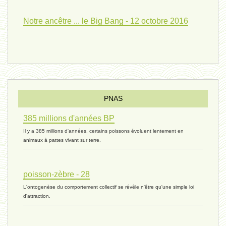
Pourquoi ? 02 ( relue) - 19
Notre ancêtre ... le Big Bang - 12 octobre 2016
vivant 08 - V2 - 18 janvier 2024 *
Pourquoi ? - 1 décembre 2023 *
PNAS
385 millions d'années BP
monogamie 03 - 21 novembre 2023 *
Il y a 385 millions d'années, certains poissons évoluent lentement en
animaux à pattes vivant sur terre.
histoire 07 - 16 novembre 2023 *
poisson-zèbre - 28
L'ontogenèse du comportement collectif se révêle n'être qu'une simple loi
évolution 06 - 9 novembre 2023 *
d'attraction.