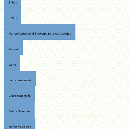
Bribes
PNAS
Manuel Universel d'Ethologie pour les Collèges
Journal
Liens
Liens personnels
Blogs supprimés
Futura Sciences
Mentions légales