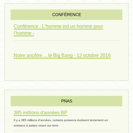
penser 01 - 9 février 2024 *
CONFÉRENCE
univers 09 V4 - 26 janvier 2024 *
Conférence - L'homme est un homme pour
l'homme -
Pourquoi ? 02 ( relue) - 19
Notre ancêtre ... le Big Bang - 12 octobre 2016
vivant 08 - V2 - 18 janvier 2024 *
Pourquoi ? - 1 décembre 2023 *
PNAS
385 millions d'années BP
monogamie 03 - 21 novembre 2023 *
Il y a 385 millions d'années, certains poissons évoluent lentement en
animaux à pattes vivant sur terre.