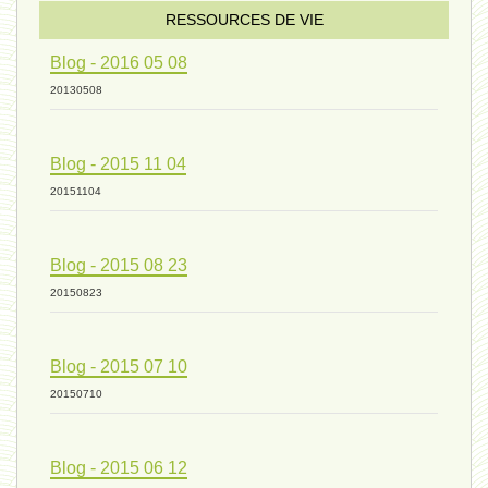
sexualité 06 - 9 octobre 2024
RESSOURCES DE VIE
Blog - 2016 05 08
ressources de vie 04 - 26
20130508
Blog - 2015 11 04
mode de production industriel 01 -
20151104
vivant 09 - 24 septembre 2024
Blog - 2015 08 23
20150823
humain 07 - 6 septembre 2024
Blog - 2015 07 10
20150710
évolution 08 - 20 août 2024
Blog - 2015 06 12