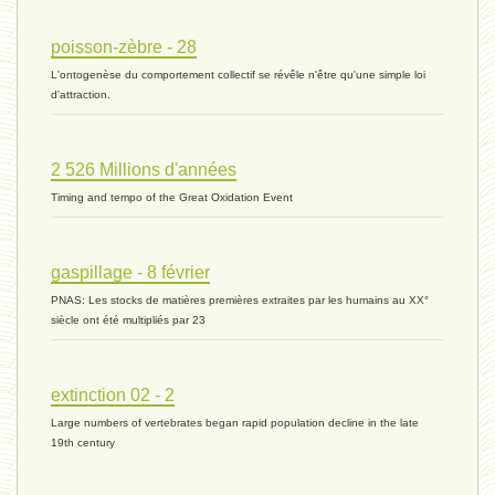
histoire 07 - 16 novembre 2023 *
poisson-zèbre - 28
L'ontogenèse du comportement collectif se révêle n'être qu'une simple loi
évolution 06 - 9 novembre 2023 *
d'attraction.
2 526 Millions d'années
vivant 07 - 22 octobre 2023 *
Timing and tempo of the Great Oxidation Event
vivant 06 - 19 octobre 2023 *
gaspillage - 8 février
PNAS: Les stocks de matières premières extraites par les humains au XX°
siècle ont été multipliés par 23
concurrence 03 - 2 octobre 2023 *
extinction 02 - 2
Large numbers of vertebrates began rapid population decline in the late
externalité - 29 septembre 2023 *
19th century