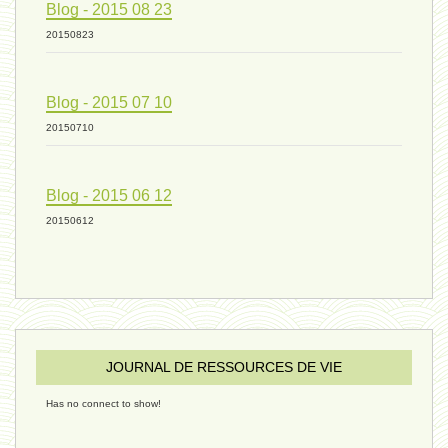
Blog - 2015 08 23
20150823
humain 07 - 6 septembre 2024
Blog - 2015 07 10
20150710
évolution 08 - 20 août 2024
Blog - 2015 06 12
humain 06 - 6 août 2024
20150612
sous-groupe humain - 27 juillet
JOURNAL DE RESSOURCES DE VIE
riche - 25 juillet 2024
Has no connect to show!
éternité 03 - 11 juillet 2024