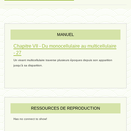
évolution 10 - 4 février 2025
MANUEL
réconciliations 04 - 26 janvier
Chapitre VII - Du monocellulaire au multicellulaire
- 27
Un vivant multicellulaire traverse plusieurs époques depuis son apparition
réchauffement 03 - 26 janvier 2025
jusqu'à sa disparition.
ressources de vie 06 - 15 janvier
ressources de vie 05 - 23 décembre
RESSOURCES DE REPRODUCTION
Has no connect to show!
penser 02 - 21 décembre 2024