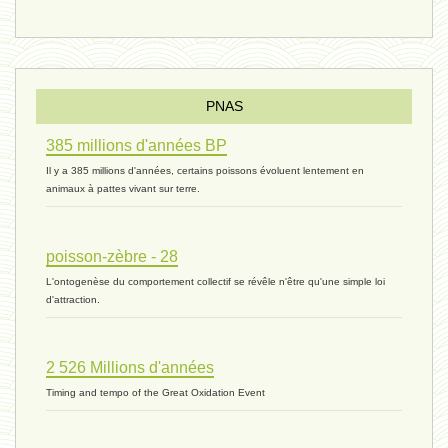
vivant 08 - V2 - 18 janvier 2024 *
Pourquoi ? - 1 décembre 2023 *
PNAS
385 millions d'années BP
monogamie 03 - 21 novembre 2023 *
Il y a 385 millions d'années, certains poissons évoluent lentement en
animaux à pattes vivant sur terre.
histoire 07 - 16 novembre 2023 *
poisson-zèbre - 28
L'ontogenèse du comportement collectif se révêle n'être qu'une simple loi
évolution 06 - 9 novembre 2023 *
d'attraction.
2 526 Millions d'années
vivant 07 - 22 octobre 2023 *
Timing and tempo of the Great Oxidation Event