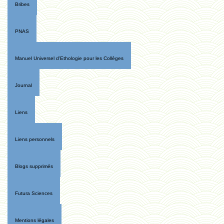
Bribes
PNAS
Manuel Universel d'Ethologie pour les Collèges
Journal
Liens
Liens personnels
Blogs supprimés
Futura Sciences
Mentions légales