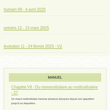
humain 09 - 4 avril 2025
univers 12 - 13 mars 2025
évolution 11 - 24 février 2025 - V2
évolution 10 - 4 février 2025
MANUEL
réconciliations 04 - 26 janvier
Chapitre VII - Du monocellulaire au multicellulaire
- 27
Un vivant multicellulaire traverse plusieurs époques depuis son apparition
réchauffement 03 - 26 janvier 2025
jusqu'à sa disparition.