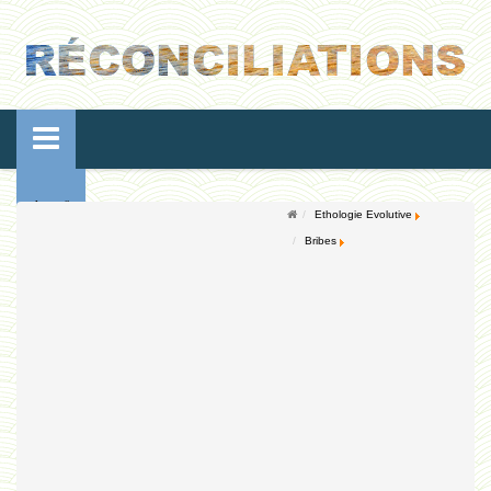
Accueil
Ethologie Evolutive
Bribes
Conférences
Ressources de vie
Ressources de reproduction
Ethologie Evolutive