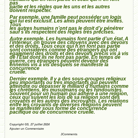
pas
partie et les règles que les uns et les autres
doivent respecter.
Par exemple, une famille peut posséder un logis
qui lui est exclusif. Les amis peuvent être invités.
Tous
les autres humains n’ont pas le droit d’y pénétrer
sauf s’ils respectent des règles très précises.
Autre exemple. Les humains font partie d’un état. A
l’intérieur, on trouve des citoyens avec des devoirs
et des droits. Tous ceux qui n’en font pas partie
sont considérés comme des étrangers qui ont
également des droits et des devoirs précis vis à vis
de l’État dont ils ne font pas partie. En temps de
guerre, ces étrangers peuvent devenir des
ennemis vis à vis desquels se manifeste la
concurrence
cruelle.
Dernier exemple. Il y a des sous-groupes religieux
peu importants ou très importants qui peuvent
atteindre ou dépasser le milliard d’humains comme
les chrétiens, les musulmans ou les hindouistes.
Souvent pour un humain qui adhère à une religion,
ceux qui suivent les lois de sa religion sont des
croyants et les autres des incroyants. Les relations
entre les croyants de diverses religions peuvent
se manifester sous forme de concurrence
pacifique ou de concurrence cruelle.
Copyright GS, 27 juillet 2024
Ajouter un Commentaire
JComments