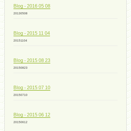
Blog - 2016 05 08
ressources de vie 04 - 26
20130508
Blog - 2015 11 04
mode de production industriel 01 -
20151104
vivant 09 - 24 septembre 2024
Blog - 2015 08 23
20150823
humain 07 - 6 septembre 2024
Blog - 2015 07 10
20150710
évolution 08 - 20 août 2024
Blog - 2015 06 12
humain 06 - 6 août 2024
20150612