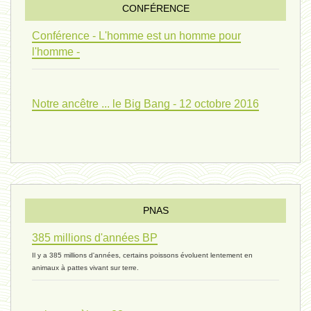
CONFÉRENCE
univers 09 V4 - 26 janvier 2024 *
Conférence - L'homme est un homme pour
l'homme -
Pourquoi ? 02 ( relue) - 19
Notre ancêtre ... le Big Bang - 12 octobre 2016
vivant 08 - V2 - 18 janvier 2024 *
Pourquoi ? - 1 décembre 2023 *
PNAS
385 millions d'années BP
monogamie 03 - 21 novembre 2023 *
Il y a 385 millions d'années, certains poissons évoluent lentement en
animaux à pattes vivant sur terre.
histoire 07 - 16 novembre 2023 *