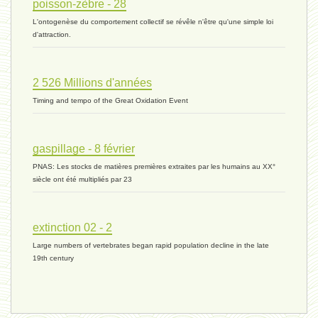
poisson-zèbre - 28
L'ontogenèse du comportement collectif se révêle n'être qu'une simple loi
évolution 06 - 9 novembre 2023 *
d'attraction.
2 526 Millions d'années
vivant 07 - 22 octobre 2023 *
Timing and tempo of the Great Oxidation Event
vivant 06 - 19 octobre 2023 *
gaspillage - 8 février
PNAS: Les stocks de matières premières extraites par les humains au XX°
siècle ont été multipliés par 23
concurrence 03 - 2 octobre 2023 *
extinction 02 - 2
Large numbers of vertebrates began rapid population decline in the late
externalité - 29 septembre 2023 *
19th century
tinbergen - 14 septembre 2023 *