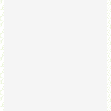
Bribes
PNAS
Manuel Universel d'Ethologie pour les Collèges
Journal
Liens
Liens personnels
Blogs supprimés
Futura Sciences
Mentions légales