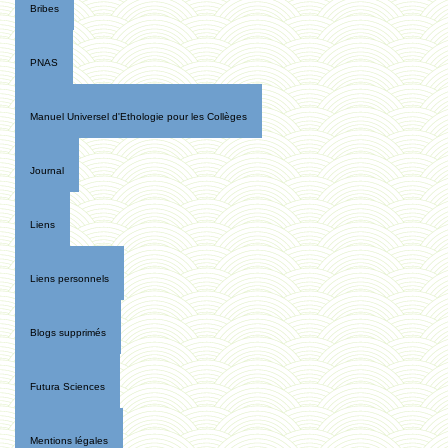
Bribes
PNAS
Manuel Universel d'Ethologie pour les Collèges
Journal
Liens
Liens personnels
Blogs supprimés
Futura Sciences
Mentions légales