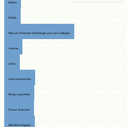
Bribes
PNAS
Manuel Universel d'Ethologie pour les Collèges
Journal
Liens
Liens personnels
Blogs supprimés
Futura Sciences
Mentions légales