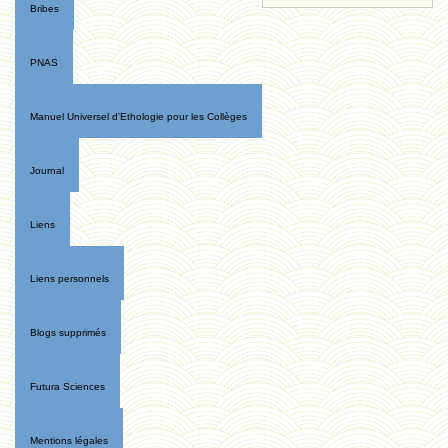
Bribes
PNAS
Manuel Universel d'Ethologie pour les Collèges
Journal
Liens
Liens personnels
Blogs supprimés
Futura Sciences
Mentions légales