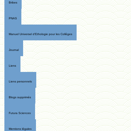
Bribes
PNAS
Manuel Universel d'Ethologie pour les Collèges
Journal
Liens
Liens personnels
Blogs supprimés
Futura Sciences
Mentions légales