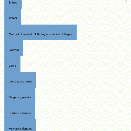
Bribes
PNAS
Manuel Universel d'Ethologie pour les Collèges
Journal
Liens
Liens personnels
Blogs supprimés
Futura Sciences
Mentions légales