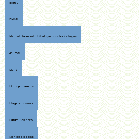
Bribes
PNAS
Manuel Universel d'Ethologie pour les Collèges
Journal
Liens
Liens personnels
Blogs supprimés
Futura Sciences
Mentions légales