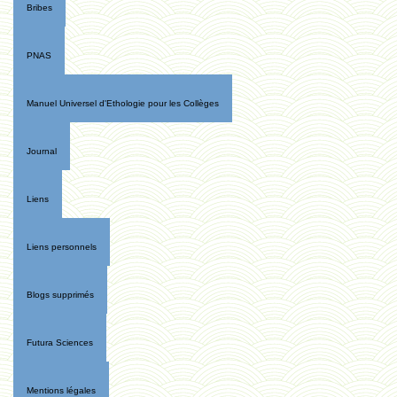
Bribes
PNAS
Manuel Universel d'Ethologie pour les Collèges
Journal
Liens
Liens personnels
Blogs supprimés
Futura Sciences
Mentions légales