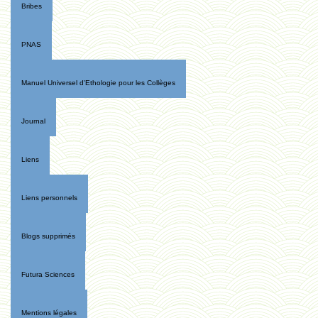
Bribes
PNAS
Manuel Universel d'Ethologie pour les Collèges
Journal
Liens
Liens personnels
Blogs supprimés
Futura Sciences
Mentions légales