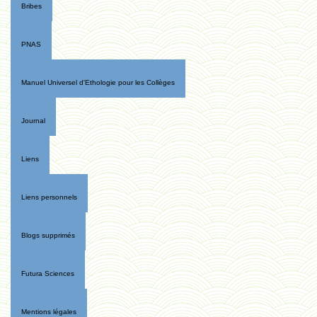
Bribes
PNAS
Manuel Universel d'Ethologie pour les Collèges
Journal
Liens
Liens personnels
Blogs supprimés
Futura Sciences
Mentions légales