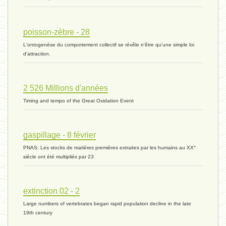
histoire 07 - 16 novembre 2023 *
poisson-zèbre - 28
L'ontogenèse du comportement collectif se révêle n'être qu'une simple loi
évolution 06 - 9 novembre 2023 *
d'attraction.
2 526 Millions d'années
vivant 07 - 22 octobre 2023 *
Timing and tempo of the Great Oxidation Event
vivant 06 - 19 octobre 2023 *
gaspillage - 8 février
PNAS: Les stocks de matières premières extraites par les humains au XX°
siècle ont été multipliés par 23
concurrence 03 - 2 octobre 2023 *
extinction 02 - 2
Large numbers of vertebrates began rapid population decline in the late
externalité - 29 septembre 2023 *
19th century