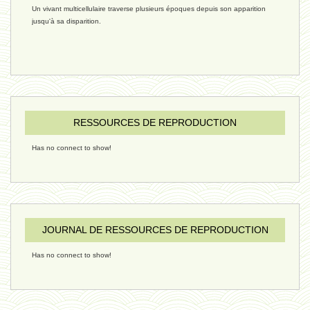
Un vivant multicellulaire traverse plusieurs époques depuis son apparition
réchauffement 03 - 26 janvier 2025
jusqu'à sa disparition.
ressources de vie 06 - 15 janvier
ressources de vie 05 - 23 décembre
RESSOURCES DE REPRODUCTION
Has no connect to show!
penser 02 - 21 décembre 2024
humain 08 - 16 décembre 2024
JOURNAL DE RESSOURCES DE REPRODUCTION
Has no connect to show!
évolution 09 - 11 décembre 2024