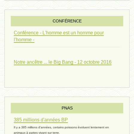
penser 01 - 9 février 2024 *
CONFÉRENCE
univers 09 V4 - 26 janvier 2024 *
Conférence - L'homme est un homme pour
l'homme -
Pourquoi ? 02 ( relue) - 19
Notre ancêtre ... le Big Bang - 12 octobre 2016
vivant 08 - V2 - 18 janvier 2024 *
Pourquoi ? - 1 décembre 2023 *
PNAS
385 millions d'années BP
monogamie 03 - 21 novembre 2023 *
Il y a 385 millions d'années, certains poissons évoluent lentement en
animaux à pattes vivant sur terre.