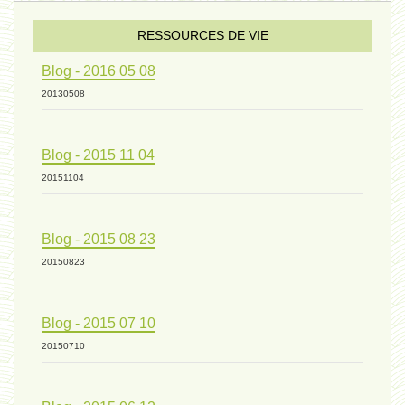
sexualité 06 - 9 octobre 2024
RESSOURCES DE VIE
Blog - 2016 05 08
ressources de vie 04 - 26
20130508
Blog - 2015 11 04
mode de production industriel 01 -
20151104
vivant 09 - 24 septembre 2024
Blog - 2015 08 23
20150823
humain 07 - 6 septembre 2024
Blog - 2015 07 10
20150710
évolution 08 - 20 août 2024